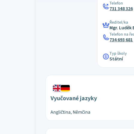
Telefon
731 348 326
Ředitel/ka
Mgr. Luděk
Telefon na ře
734 693 681
Typ školy
Státní
Vyučované jazyky
Angličtina, Němčina