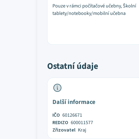
Pouze v rámci počítačové učebny, Školní
tablety/notebooky/mobilní učebna
Ostatní údaje
Další informace
IČO
60126671
REDIZO
600011577
Zřizovatel
Kraj