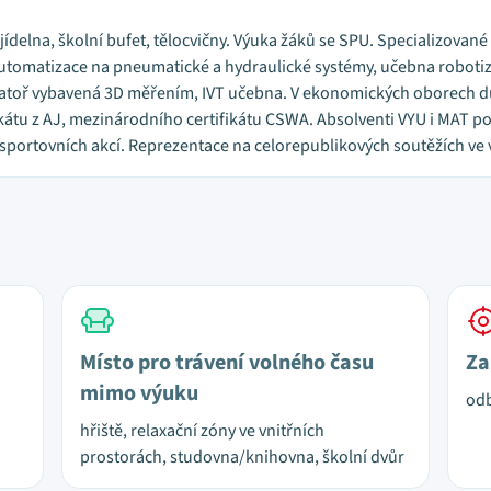
i, jídelna, školní bufet, tělocvičny. Výuka žáků se SPU. Specializovan
omatizace na pneumatické a hydraulické systémy, učebna robotiza
ratoř vybavená 3D měřením, IVT učebna. V ekonomických oborech důr
kátu z AJ, mezinárodního certifikátu CSWA. Absolventi VYU i MAT po
 sportovních akcí. Reprezentace na celorepublikových soutěžích ve
Místo pro trávení volného času
Za
mimo výuku
od
hřiště, relaxační zóny ve vnitřních
prostorách, studovna/knihovna, školní dvůr