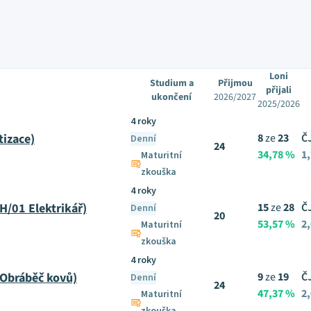
Loni
Studium a
Přijmou
přijali
ukončení
2026/2027
2025/2026
4 roky
izace)
8
ze
23
Č
Denní
24
34,78 %
1,
Maturitní
zkouška
4 roky
H/01 Elektrikář)
15
ze
28
Č
Denní
20
53,57 %
2,
Maturitní
zkouška
4 roky
 Obráběč kovů)
9
ze
19
Č
Denní
24
47,37 %
2,
Maturitní