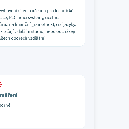
é vybavení dílen a učeben pro technické i
ce, PLC řídící systémy, učebna
az na finanční gramotnost, cizí jazyky,
kračují v dalším studiu, nebo odcházejí
 všech oborech vzdělání.
měření
borné