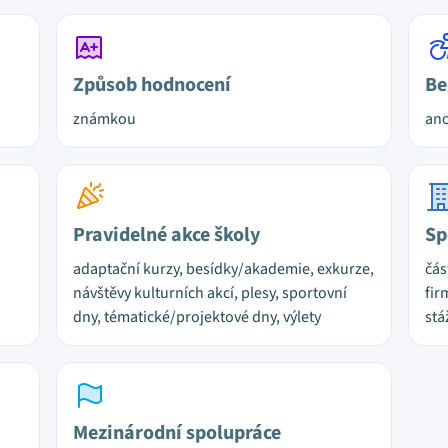
Způsob hodnocení
Be
známkou
ano
Pravidelné akce školy
Sp
adaptační kurzy, besídky/akademie, exkurze,
čás
návštěvy kulturních akcí, plesy, sportovní
fir
dny, tématické/projektové dny, výlety
stá
Mezinárodní spolupráce