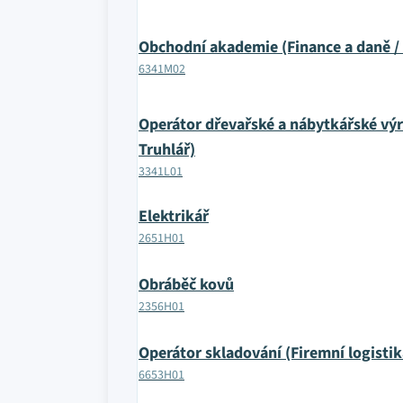
Obchodní akademie (Finance a daně 
6341M02
Operátor dřevařské a nábytkářské vý
Truhlář)
3341L01
Elektrikář
2651H01
Obráběč kovů
2356H01
Operátor skladování (Firemní logistik
6653H01