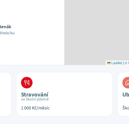
 Benák
ditele/ku
Leaflet
|
© 
Stravování
Ub
ve školní jídelně
1 000
Kč/měsíc
Ško