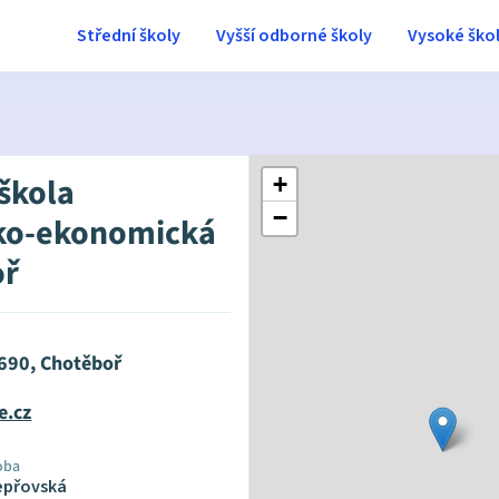
Střední školy
Vyšší odborné školy
Vysoké ško
 škola
+
−
ko-ekonomická
oř
 690, Chotěboř
e.cz
oba
Vepřovská