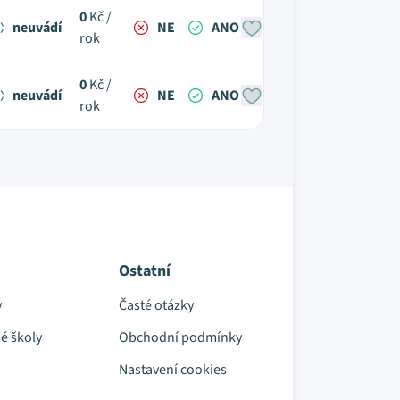
0
Kč /
neuvádí
NE
ANO
rok
0
Kč /
neuvádí
NE
ANO
rok
Ostatní
y
Časté otázky
é školy
Obchodní podmínky
Nastavení cookies