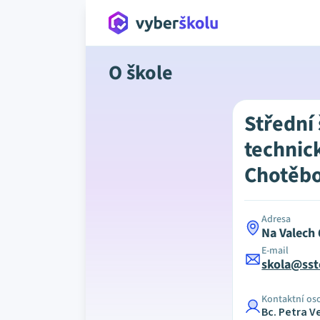
O škole
Střední
technic
Chotěb
Adresa
Na Valech
E-mail
skola@sst
Kontaktní os
Bc. Petra 