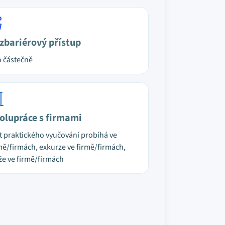
zbariérový přístup
 částečně
olupráce s firmami
t praktického vyučování probíhá ve
mě/firmách, exkurze ve firmě/firmách,
že ve firmě/firmách