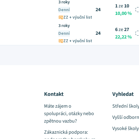
3 roky
1
ze
10
24
Denní
10,00 %
ZZ + výuční list
3 roky
6
ze
27
24
Denní
22,22 %
ZZ + výuční list
Kontakt
Vyhledat
Máte zájem o
Střední škol
spolupráci, otázky nebo
Vyšší odborn
zpětnou vazbu?
Vysoké školy
Zákaznická podpora: