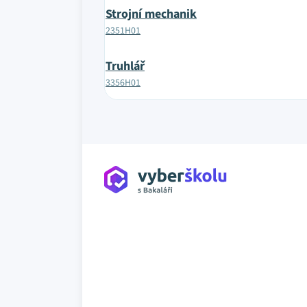
Strojní mechanik
2351H01
Truhlář
3356H01