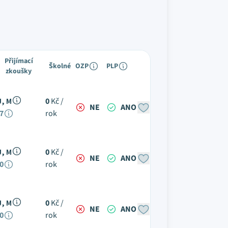
Přijímací
Školné
OZP
PLP
zkoušky
J, M
0
Kč /
NE
ANO
7
rok
J, M
0
Kč /
NE
ANO
0
rok
J, M
0
Kč /
NE
ANO
0
rok