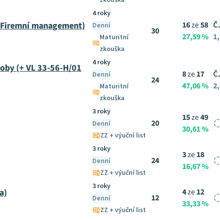
zkouška
4 roky
/ Firemní management)
16
ze
58
Č
Denní
30
27,59 %
1,
Maturitní
zkouška
4 roky
roby (+ VL 33-56-H/01
8
ze
17
Č
Denní
24
47,06 %
2,
Maturitní
zkouška
3 roky
15
ze
49
20
Denní
30,61 %
ZZ + výuční list
3 roky
3
ze
18
24
Denní
16,67 %
ZZ + výuční list
3 roky
a)
4
ze
12
12
Denní
33,33 %
ZZ + výuční list