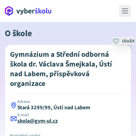
Open 
O škole
Uložit
Gymnázium a Střední odborná
škola dr. Václava Šmejkala, Ústí
nad Labem, příspěvková
organizace
Adresa
Stará 3299/99, Ústí nad Labem
E-mail
skola@gym-ul.cz
Kontaktní osoba