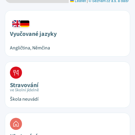
Leaflet
|
© Seznam.cz a.s. a další
Vyučované jazyky
Angličtina, Němčina
Stravování
ve školní jídelně
Škola neuvádí