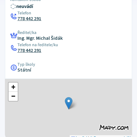
neuvádí
Telefon
778 442 291
Ředitel/ka
Ing. Mgr. Michal Šidák
Telefon na ředitele/ku
778 442 291
Typ školy
Státní
+
−