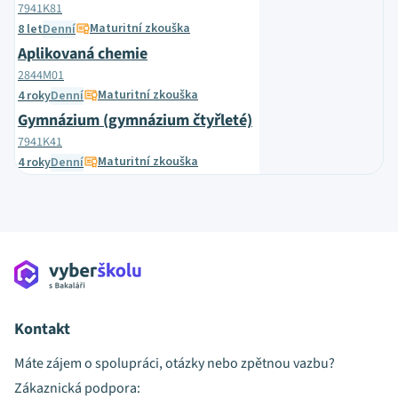
7941K81
Maturitní zkouška
8 let
Denní
Aplikovaná chemie
2844M01
Maturitní zkouška
4 roky
Denní
Gymnázium (gymnázium čtyřleté)
7941K41
Maturitní zkouška
4 roky
Denní
Kontakt
Máte zájem o spolupráci, otázky nebo zpětnou vazbu?
Zákaznická podpora: