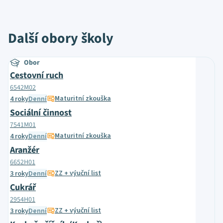
Další obory školy
Obor
Cestovní ruch
6542M02
Maturitní zkouška
4 roky
Denní
Sociální činnost
7541M01
Maturitní zkouška
4 roky
Denní
Aranžér
6652H01
ZZ + výuční list
3 roky
Denní
Cukrář
2954H01
ZZ + výuční list
3 roky
Denní