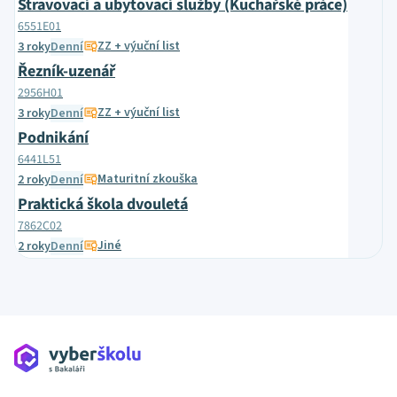
Stravovací a ubytovací služby (Kuchařské práce)
6551E01
ZZ + výuční list
3 roky
Denní
Řezník-uzenář
2956H01
ZZ + výuční list
3 roky
Denní
Podnikání
6441L51
Maturitní zkouška
2 roky
Denní
Praktická škola dvouletá
7862C02
Jiné
2 roky
Denní