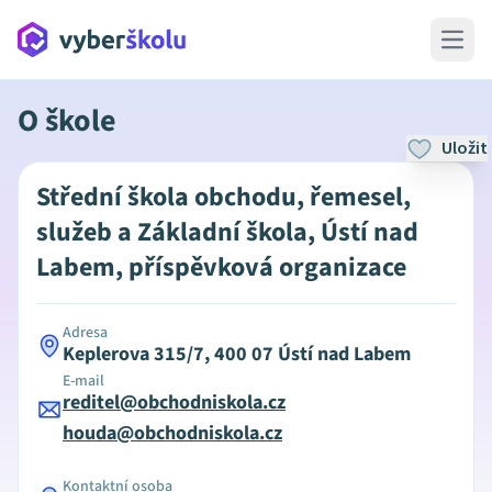
Open 
O škole
Uložit
Střední škola obchodu, řemesel,
služeb a Základní škola, Ústí nad
Labem, příspěvková organizace
Adresa
Keplerova 315/7, 400 07 Ústí nad Labem
E-mail
reditel@obchodniskola.cz
houda@obchodniskola.cz
Kontaktní osoba