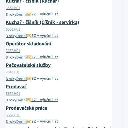
Kuchař - číšník (Kuchař)
6551H01
ZZ + výuční list
3 roky
Denní
Kuchař - číšník (Číšník - servírka)
6551H01
ZZ + výuční list
3 roky
Denní
Operátor skladování
6653H01
ZZ + výuční list
3 roky
Denní
Pečovatelské služby
7541E01
ZZ + výuční list
3 roky
Denní
Prodavač
6651H01
ZZ + výuční list
3 roky
Denní
Prodavačské práce
6651E01
ZZ + výuční list
3 roky
Denní