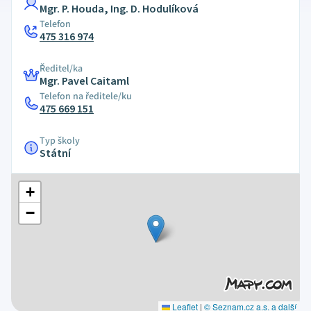
Mgr. P. Houda, Ing. D. Hodulíková
Telefon
475 316 974
Ředitel/ka
Mgr. Pavel Caitaml
Telefon na ředitele/ku
475 669 151
Typ školy
Státní
+
−
Leaflet
|
© Seznam.cz a.s. a další