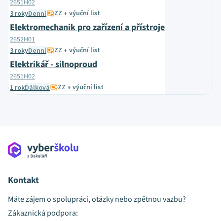
2651H02
ZZ + výuční list
3 roky
Denní
Elektromechanik pro zařízení a přístroje
2652H01
ZZ + výuční list
3 roky
Denní
Elektrikář - silnoproud
2651H02
ZZ + výuční list
1 rok
Dálková
Kontakt
Máte zájem o spolupráci, otázky nebo zpětnou vazbu?
Zákaznická podpora: