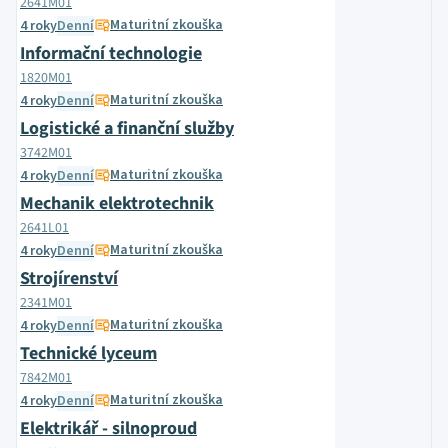
2641M01
Maturitní zkouška
4 roky
Denní
Informační technologie
1820M01
Maturitní zkouška
4 roky
Denní
Logistické a finanční služby
3742M01
Maturitní zkouška
4 roky
Denní
Mechanik elektrotechnik
2641L01
Maturitní zkouška
4 roky
Denní
Strojírenství
2341M01
Maturitní zkouška
4 roky
Denní
Technické lyceum
7842M01
Maturitní zkouška
4 roky
Denní
Elektrikář - silnoproud