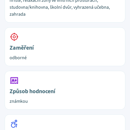
hřiště, relaxační zóny ve vnitřních prostorách,
studovna/knihovna, školní dvůr, vyhrazená učebna,
zahrada
Zaměření
odborné
Způsob hodnocení
známkou