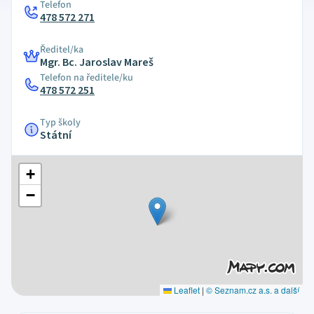
Telefon
478 572 271
Ředitel/ka
Mgr. Bc. Jaroslav Mareš
Telefon na ředitele/ku
478 572 251
Typ školy
Státní
+
−
Leaflet
|
© Seznam.cz a.s. a další