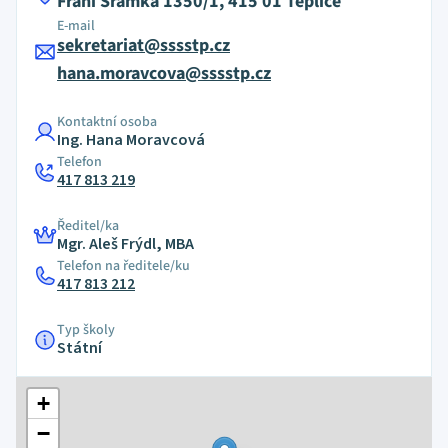
Fráni Šrámka 1350/1, 415 01 Teplice
E-mail
sekretariat@sssstp.cz
hana.moravcova@sssstp.cz
Kontaktní osoba
Ing. Hana Moravcová
Telefon
417 813 219
Ředitel/ka
Mgr. Aleš Frýdl, MBA
Telefon na ředitele/ku
417 813 212
Typ školy
Státní
+
−