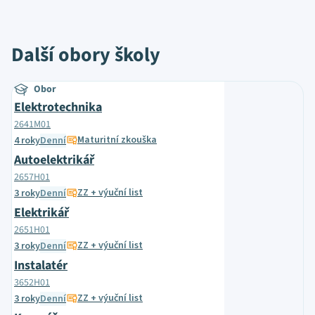
Další obory školy
Obor
Elektrotechnika
2641M01
Maturitní zkouška
4 roky
Denní
Autoelektrikář
2657H01
ZZ + výuční list
3 roky
Denní
Elektrikář
2651H01
ZZ + výuční list
3 roky
Denní
Instalatér
3652H01
ZZ + výuční list
3 roky
Denní