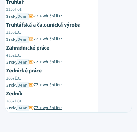
Truhlář
3356H01
ZZ + výuční list
3 roky
Denní
Truhlářská a čalounická výroba
3356E01
ZZ + výuční list
3 roky
Denní
Zahradnické práce
4152E01
ZZ + výuční list
3 roky
Denní
Zednické práce
3667E01
ZZ + výuční list
3 roky
Denní
Zedník
3667H01
ZZ + výuční list
3 roky
Denní