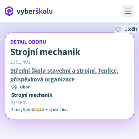
Open 
Uložit
DETAIL OBORU
Strojní mechanik
2351H01
Střední škola stavební a strojní, Teplice,
příspěvková organizace
Obor
Strojní mechanik
2351H01
ZZ + výuční list
3 roky
Denní