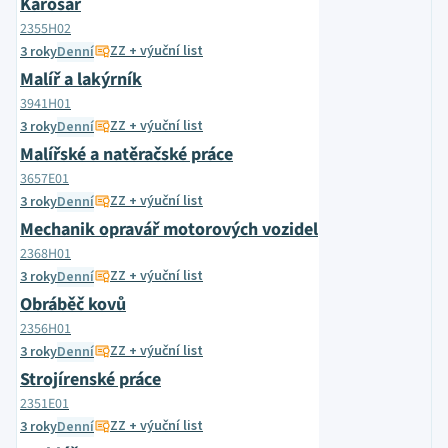
Karosář
2355H02
ZZ + výuční list
3 roky
Denní
Malíř a lakýrník
3941H01
ZZ + výuční list
3 roky
Denní
Malířské a natěračské práce
3657E01
ZZ + výuční list
3 roky
Denní
Mechanik opravář motorových vozidel
2368H01
ZZ + výuční list
3 roky
Denní
Obráběč kovů
2356H01
ZZ + výuční list
3 roky
Denní
Strojírenské práce
2351E01
ZZ + výuční list
3 roky
Denní