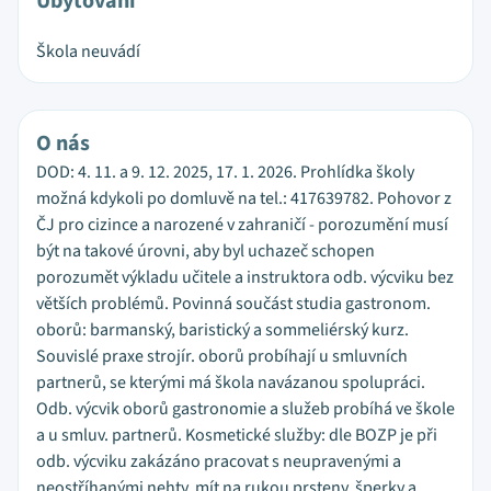
Ubytování
Škola neuvádí
O nás
DOD: 4. 11. a 9. 12. 2025, 17. 1. 2026. Prohlídka školy
možná kdykoli po domluvě na tel.: 417639782. Pohovor z
ČJ pro cizince a narozené v zahraničí - porozumění musí
být na takové úrovni, aby byl uchazeč schopen
porozumět výkladu učitele a instruktora odb. výcviku bez
větších problémů. Povinná součást studia gastronom.
oborů: barmanský, baristický a sommeliérský kurz.
Souvislé praxe strojír. oborů probíhají u smluvních
partnerů, se kterými má škola navázanou spolupráci.
Odb. výcvik oborů gastronomie a služeb probíhá ve škole
a u smluv. partnerů. Kosmetické služby: dle BOZP je při
odb. výcviku zakázáno pracovat s neupravenými a
neostříhanými nehty, mít na rukou prsteny, šperky a