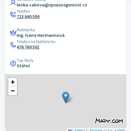
lenka.cabova@spsasosgsmost.cz
Telefon
723 640 500
Ředitel/ka
Ing. Ivana Hermannová
Telefon na ředitele/ku
476 769 501
Typ školy
Státní
+
−
Leaflet
|
© Seznam.cz a.s. a další