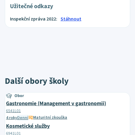
Užitečné odkazy
Inspekční zpráva 2022:
Stáhnout
Další obory školy
Obor
Gastronomie (Management v gastronomii)
6541L01
Maturitní zkouška
4 roky
Denní
Kosmetické služby
6941L01