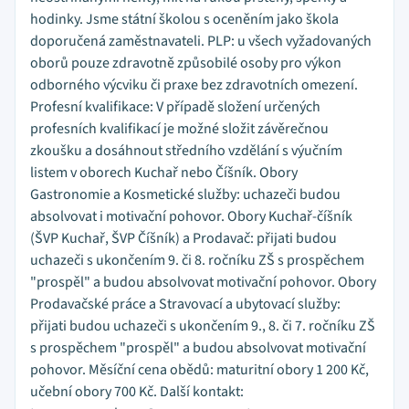
hodinky. Jsme státní školou s oceněním jako škola
doporučená zaměstnavateli. PLP: u všech vyžadovaných
oborů pouze zdravotně způsobilé osoby pro výkon
odborného výcviku či praxe bez zdravotních omezení.
Profesní kvalifikace: V případě složení určených
profesních kvalifikací je možné složit závěrečnou
zkoušku a dosáhnout středního vzdělání s výučním
listem v oborech Kuchař nebo Číšník. Obory
Gastronomie a Kosmetické služby: uchazeči budou
absolvovat i motivační pohovor. Obory Kuchař-číšník
(ŠVP Kuchař, ŠVP Číšník) a Prodavač: přijati budou
uchazeči s ukončením 9. či 8. ročníku ZŠ s prospěchem
"prospěl" a budou absolvovat motivační pohovor. Obory
Prodavačské práce a Stravovací a ubytovací služby:
přijati budou uchazeči s ukončením 9., 8. či 7. ročníku ZŠ
s prospěchem "prospěl" a budou absolvovat motivační
pohovor. Měsíční cena obědů: maturitní obory 1 200 Kč,
učební obory 700 Kč. Další kontakt: