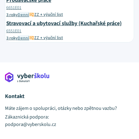
Prodavačské práce
6651E01
ZZ + výuční list
3 roky
Denní
Stravovací a ubytovací služby (Kuchařské práce)
6551E01
ZZ + výuční list
3 roky
Denní
Kontakt
Máte zájem o spolupráci, otázky nebo zpětnou vazbu?
Zákaznická podpora:
podpora@vyberskolu.cz