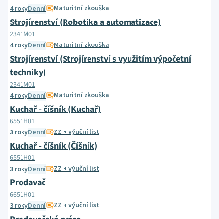
Maturitní zkouška
4 roky
Denní
Strojírenství (Robotika a automatizace)
2341M01
Maturitní zkouška
4 roky
Denní
Strojírenství (Strojírenství s využitím výpočetní
techniky)
2341M01
Maturitní zkouška
4 roky
Denní
Kuchař - číšník (Kuchař)
6551H01
ZZ + výuční list
3 roky
Denní
Kuchař - číšník (Číšník)
6551H01
ZZ + výuční list
3 roky
Denní
Prodavač
6651H01
ZZ + výuční list
3 roky
Denní