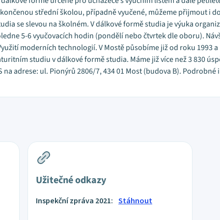
dálkové formě určené pro uchazeče s výučním listem a dále pětilet
končenou střední školou, případně vyučené, můžeme přijmout i do 
tudia se slevou na školném. V dálkové formě studia je výuka organ
edne 5-6 vyučovacích hodin (pondělí nebo čtvrtek dle oboru). Návš
Využití moderních technologií. V Mostě působíme již od roku 1993 
ritním studiu v dálkové formě studia. Máme již více než 3 830 úspě
S na adrese: ul. Pionýrů 2806/7, 434 01 Most (budova B). Podrobné 
Užitečné odkazy
Inspekční zpráva 2021:
Stáhnout