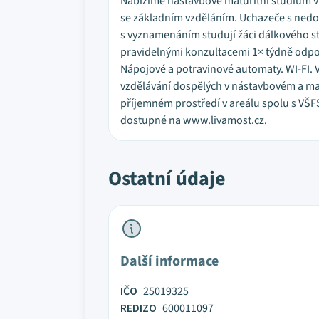
Nabízíme nástavbové maturitní studium v 
se základním vzděláním. Uchazeče s nedo
s vyznamenáním studují žáci dálkového s
pravidelnými konzultacemi 1× týdně odpol
Nápojové a potravinové automaty. WI-FI. 
vzdělávání dospělých v nástavbovém a matu
příjemném prostředí v areálu spolu s VŠF
dostupné na www.livamost.cz.
Ostatní údaje
Další informace
IČO
25019325
REDIZO
600011097