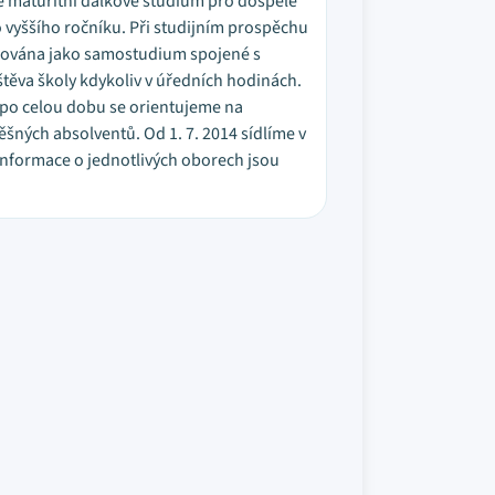
é maturitní dálkové studium pro dospělé
vyššího ročníku. Při studijním prospěchu
izována jako samostudium spojené s
těva školy kdykoliv v úředních hodinách.
a po celou dobu se orientujeme na
šných absolventů. Od 1. 7. 2014 sídlíme v
informace o jednotlivých oborech jsou