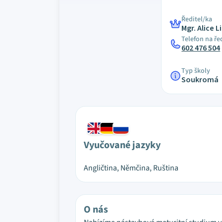
Ředitel/ka
Mgr. Alice 
Telefon na ře
602 476 504
Typ školy
Soukromá
Vyučované jazyky
Angličtina, Němčina, Ruština
O nás