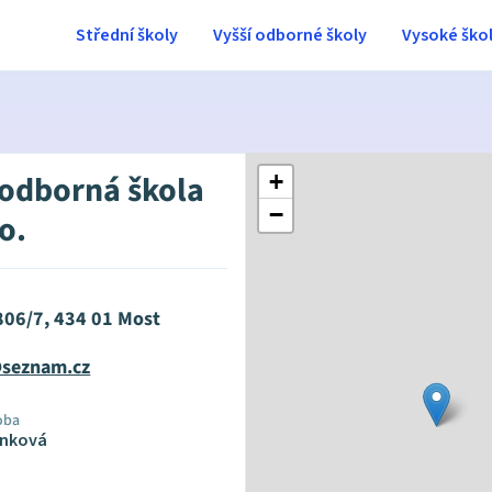
Střední školy
Vyšší odborné školy
Vysoké ško
 odborná škola
+
−
.o.
806/7, 434 01 Most
@seznam.cz
oba
Linková