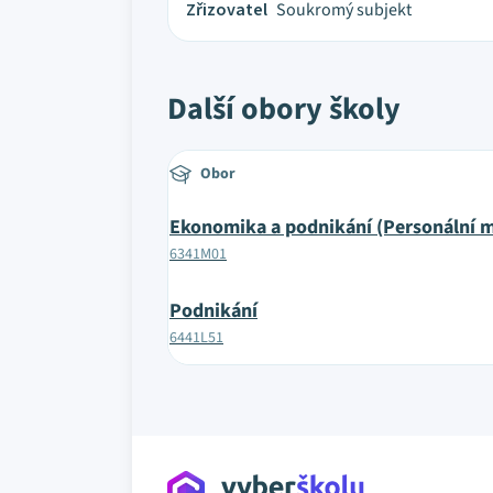
Zřizovatel
Soukromý subjekt
Další obory školy
Obor
Ekonomika a podnikání (Personální
6341M01
Podnikání
6441L51