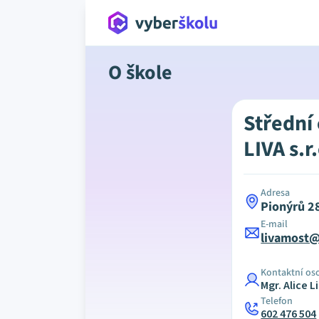
O škole
Střední
LIVA s.r
Adresa
Pionýrů 2
E-mail
livamost
Kontaktní os
Mgr. Alice 
Telefon
602 476 504