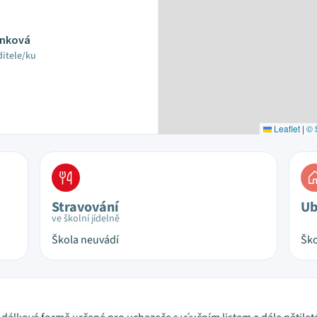
Linková
ditele/ku
Leaflet
|
© 
Stravování
Ub
ve školní jídelně
Škola neuvádí
Ško