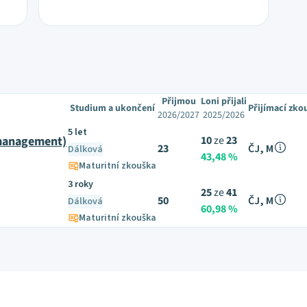
Přijmou
Loni přijali
Studium a ukončení
Přijímací zko
2026/2027
2025/2026
5 let
 management)
10
ze
23
23
ČJ, M
Dálková
43,48 %
Maturitní zkouška
3 roky
25
ze
41
50
ČJ, M
Dálková
60,98 %
Maturitní zkouška