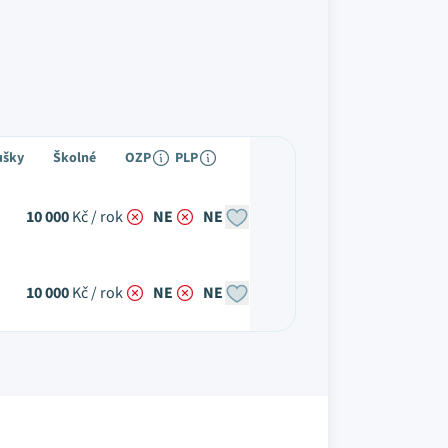
ušky
Školné
OZP
PLP
10 000
Kč / rok
NE
NE
10 000
Kč / rok
NE
NE