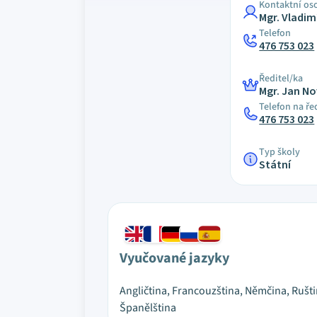
Kontaktní os
Mgr. Vladim
Telefon
476 753 023
Ředitel/ka
Mgr. Jan N
Telefon na ře
476 753 023
Typ školy
Státní
Vyučované jazyky
Angličtina, Francouzština, Němčina, Rušti
Španělština