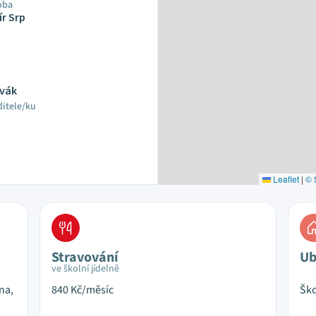
oba
ír Srp
ovák
ditele/ku
Leaflet
|
© 
Stravování
Ub
ve školní jídelně
na,
840
Kč/měsíc
Ško