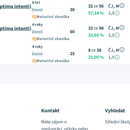
8 let
tima intenti)
32
ze
56
ČJ, M
30
Denní
57,14 %
1,5
Maturitní zkouška
4 roky
tima intenti)
32
ze
98
ČJ, M
60
Denní
32,65 %
1,5
Maturitní zkouška
4 roky
8
ze
38
ČJ, M
25
Denní
21,05 %
1,5
Maturitní zkouška
Kontakt
Vyhledat
Máte zájem o
Střední škol
spolupráci, otázky nebo