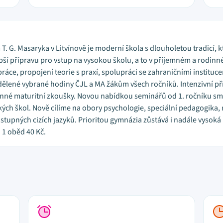
 T. G. Masaryka v Litvínově je moderní škola s dlouholetou tradicí
pší přípravu pro vstup na vysokou školu, a to v příjemném a rodinn
áce, propojení teorie s praxí, spolupráci se zahraničními instituc
dělené vybrané hodiny ČJL a MA žákům všech ročníků. Intenzivní 
ovinné maturitní zkoušky. Novou nabídkou seminářů od 1. ročníku
kých škol. Nově cílíme na obory psychologie, speciální pedagogika,
tupných cizích jazyků. Prioritou gymnázia zůstává i nadále vysoká
a 1 oběd 40 Kč.