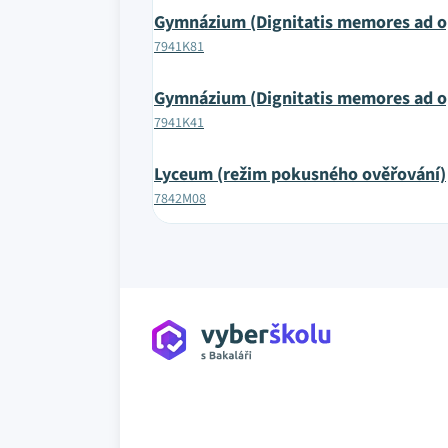
Gymnázium (Dignitatis memores ad op
7941K81
Gymnázium (Dignitatis memores ad op
7941K41
Lyceum (režim pokusného ověřování)
7842M08