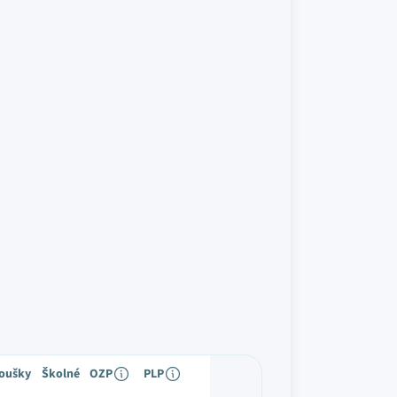
koušky
Školné
OZP
PLP