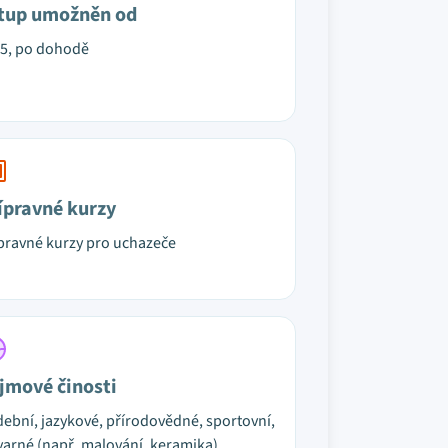
tup umožněn od
45, po dohodě
ípravné kurzy
pravné kurzy pro uchazeče
jmové činosti
ební, jazykové, přírodovědné, sportovní,
varné (např. malování, keramika)