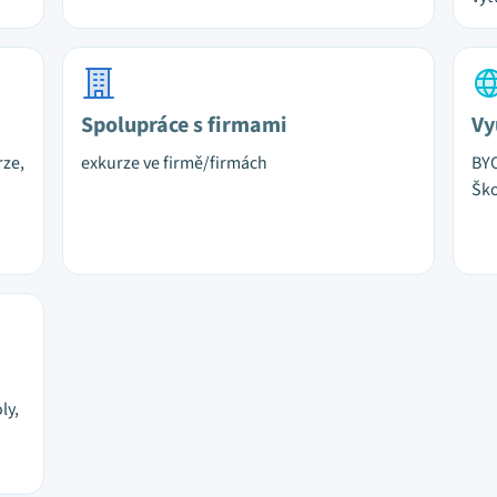
Spolupráce s firmami
Vy
rze,
exkurze ve firmě/firmách
BYO
Ško
ly,