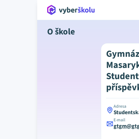
O škole
Gymnázi
Masaryk
Student
příspěv
Adresa
Studentsk
E-mail
gtgm@gtg