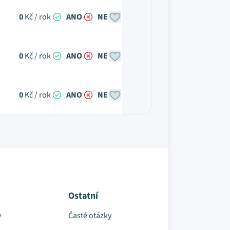
0
Kč / rok
ANO
NE
0
Kč / rok
ANO
NE
0
Kč / rok
ANO
NE
Ostatní
y
Časté otázky