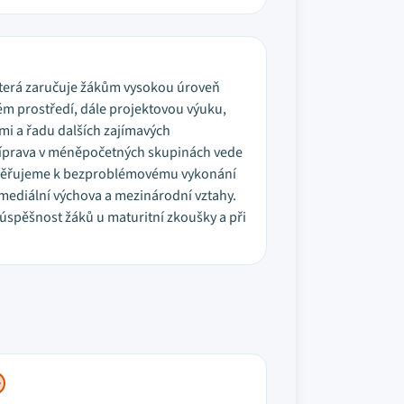
, která zaručuje žákům vysokou úroveň
ém prostředí, dále projektovou výuku,
emi a řadu dalších zajímavých
příprava v méněpočetných skupinách vede
 směřujeme k bezproblémovému vykonání
 mediální výchova a mezinárodní vztahy.
 úspěšnost žáků u maturitní zkoušky a při