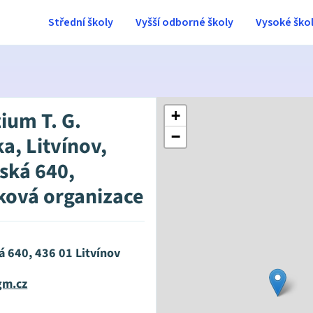
Střední školy
Vyšší odborné školy
Vysoké ško
um T. G.
+
−
a, Litvínov,
ská 640,
ková organizace
á 640, 436 01 Litvínov
m.cz