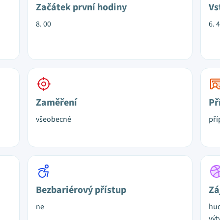
Začátek první hodiny
Vs
8. 00
6. 
Zaměření
Př
všeobecné
pří
Bezbariérový přístup
Zá
ne
hud
výt