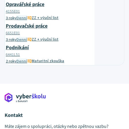
Opravářské práce
4155E01
ZZ + výuční list
3 roky
Denní
Prodavačské práce
6651E01
ZZ + výuční list
3 roky
Denní
Podnikání
6441L51
Maturitní zkouška
2 roky
Denní
Kontakt
Máte zájem o spolupráci, otázky nebo zpětnou vazbu?