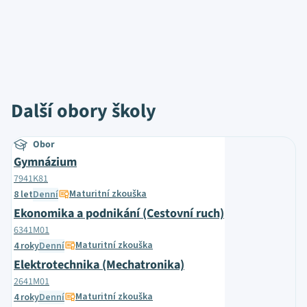
Další obory školy
Obor
Gymnázium
7941K81
Maturitní zkouška
8 let
Denní
Ekonomika a podnikání (Cestovní ruch)
6341M01
Maturitní zkouška
4 roky
Denní
Elektrotechnika (Mechatronika)
2641M01
Maturitní zkouška
4 roky
Denní