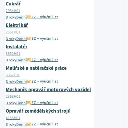
Cukrář
2954H01
ZZ + výuční list
3 roky
Denní
Elektrikář
2651H01
ZZ + výuční list
3 roky
Denní
Instalatér
3652H01
ZZ + výuční list
3 roky
Denní
Malířské a natěračské práce
3657E01
ZZ + výuční list
3 roky
Denní
Mechanik opravář motorových vozidel
2368H01
ZZ + výuční list
3 roky
Denní
Opravář zemědělských strojů
4155H01
ZZ + výuční list
3 roky
Denní