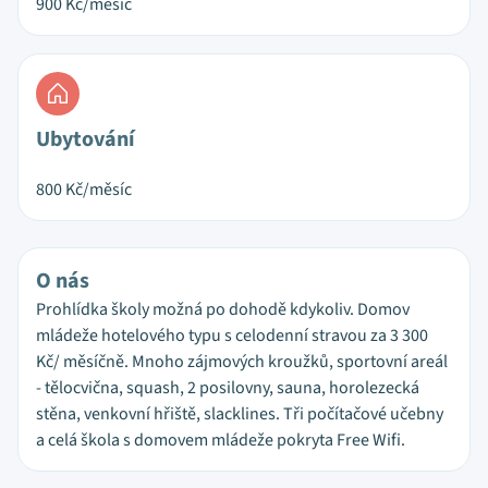
900
Kč/měsíc
Ubytování
800
Kč/měsíc
O nás
Prohlídka školy možná po dohodě kdykoliv. Domov
mládeže hotelového typu s celodenní stravou za 3 300
Kč/ měsíčně. Mnoho zájmových kroužků, sportovní areál
- tělocvična, squash, 2 posilovny, sauna, horolezecká
stěna, venkovní hřiště, slacklines. Tři počítačové učebny
a celá škola s domovem mládeže pokryta Free Wifi.