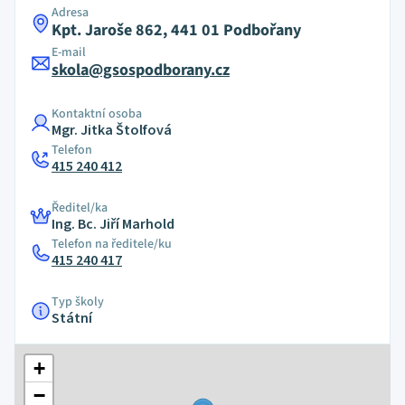
Adresa
Kpt. Jaroše 862, 441 01 Podbořany
E-mail
skola@gsospodborany.cz
Kontaktní osoba
Mgr. Jitka Štolfová
Telefon
415 240 412
Ředitel/ka
Ing. Bc. Jiří Marhold
Telefon na ředitele/ku
415 240 417
Typ školy
Státní
+
−