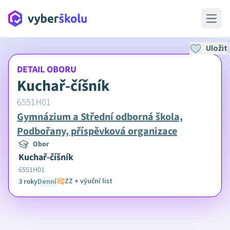
Open 
Uložit
DETAIL OBORU
Kuchař-číšník
6551H01
Gymnázium a Střední odborná škola,
Podbořany, příspěvková organizace
Obor
Kuchař-číšník
6551H01
ZZ + výuční list
3 roky
Denní