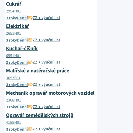
Cukrář
2954H01
ZZ + výuční list
3 roky
Denní
Elektrikář
2651H01
ZZ + výuční list
3 roky
Denní
Kuchař-číšník
6551H01
ZZ + výuční list
3 roky
Denní
Malířské a natěračské práce
3657E01
ZZ + výuční list
3 roky
Denní
Mechanik opravář motorových vozidel
2368H01
ZZ + výuční list
3 roky
Denní
Opravář zemědělských strojů
4155H01
ZZ + výuční list
3 roky
Denní