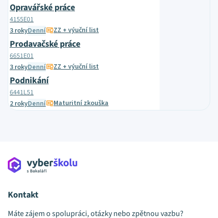
Opravářské práce
4155E01
ZZ + výuční list
3 roky
Denní
Prodavačské práce
6651E01
ZZ + výuční list
3 roky
Denní
Podnikání
6441L51
Maturitní zkouška
2 roky
Denní
Kontakt
Máte zájem o spolupráci, otázky nebo zpětnou vazbu?