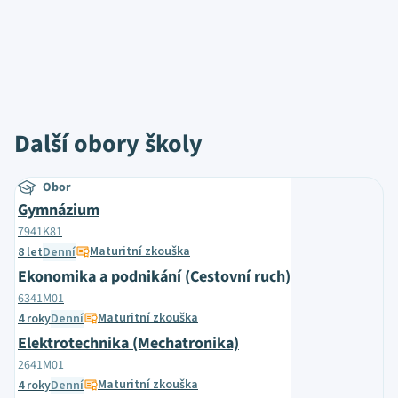
Další obory školy
Obor
Gymnázium
7941K81
Maturitní zkouška
8 let
Denní
Ekonomika a podnikání (Cestovní ruch)
6341M01
Maturitní zkouška
4 roky
Denní
Elektrotechnika (Mechatronika)
2641M01
Maturitní zkouška
4 roky
Denní