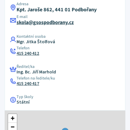
Adresa
Kpt. Jaroše 862, 441 01 Podbořany
E-mail
skola@gsospodborany.cz
Kontaktní osoba
Mgr. Jitka Štolfová
Telefon
415 240 412
Ředitel/ka
Ing. Bc. Jiří Marhold
Telefon na ředitele/ku
415 240 417
Typ školy
Státní
+
−