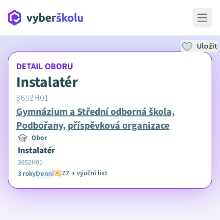
Open 
Uložit
DETAIL OBORU
Instalatér
3652H01
Gymnázium a Střední odborná škola,
Podbořany, příspěvková organizace
Obor
Instalatér
3652H01
ZZ + výuční list
3 roky
Denní