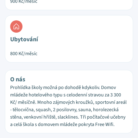
900
Kč/měsíc
Ubytování
800
Kč/měsíc
O nás
Prohlídka školy možná po dohodě kdykoliv. Domov
mládeže hotelového typu s celodenní stravou za 3 300
Kč/ měsíčně. Mnoho zájmových kroužků, sportovní areál
- tělocvična, squash, 2 posilovny, sauna, horolezecká
stěna, venkovní hřiště, slacklines. Tři počítačové učebny
a celá škola s domovem mládeže pokryta Free Wifi.