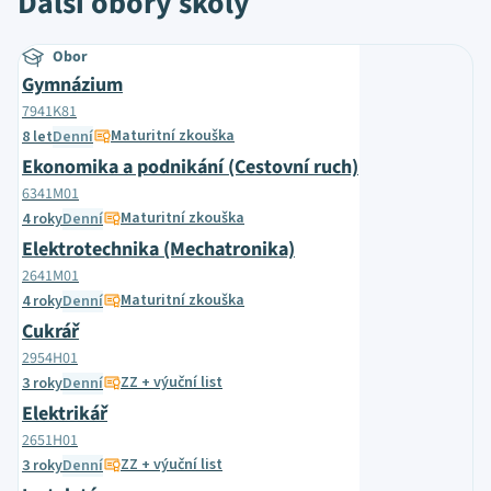
Další obory školy
Obor
Gymnázium
7941K81
Maturitní zkouška
8 let
Denní
Ekonomika a podnikání (Cestovní ruch)
6341M01
Maturitní zkouška
4 roky
Denní
Elektrotechnika (Mechatronika)
2641M01
Maturitní zkouška
4 roky
Denní
Cukrář
2954H01
ZZ + výuční list
3 roky
Denní
Elektrikář
2651H01
ZZ + výuční list
3 roky
Denní