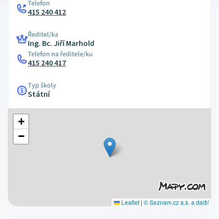
Telefon
415 240 412
Ředitel/ka
Ing. Bc. Jiří Marhold
Telefon na ředitele/ku
415 240 417
Typ školy
Státní
+
−
Leaflet
|
© Seznam.cz a.s. a další