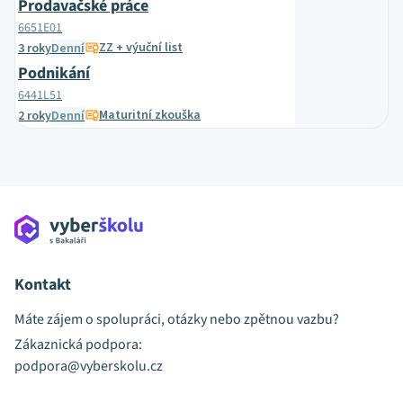
Prodavačské práce
6651E01
ZZ + výuční list
3 roky
Denní
Podnikání
6441L51
Maturitní zkouška
2 roky
Denní
Kontakt
Máte zájem o spolupráci, otázky nebo zpětnou vazbu?
Zákaznická podpora:
podpora@vyberskolu.cz