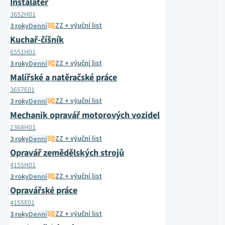
Instalatér
3652H01
ZZ + výuční list
3 roky
Denní
Kuchař-číšník
6551H01
ZZ + výuční list
3 roky
Denní
Malířské a natěračské práce
3657E01
ZZ + výuční list
3 roky
Denní
Mechanik opravář motorových vozidel
2368H01
ZZ + výuční list
3 roky
Denní
Opravář zemědělských strojů
4155H01
ZZ + výuční list
3 roky
Denní
Opravářské práce
4155E01
ZZ + výuční list
3 roky
Denní