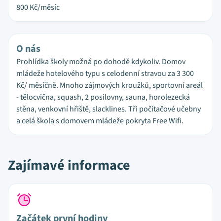
800
Kč/měsíc
O nás
Prohlídka školy možná po dohodě kdykoliv. Domov
mládeže hotelového typu s celodenní stravou za 3 300
Kč/ měsíčně. Mnoho zájmových kroužků, sportovní areál
- tělocvična, squash, 2 posilovny, sauna, horolezecká
stěna, venkovní hřiště, slacklines. Tři počítačové učebny
a celá škola s domovem mládeže pokryta Free Wifi.
Zajímavé informace
Začátek první hodiny