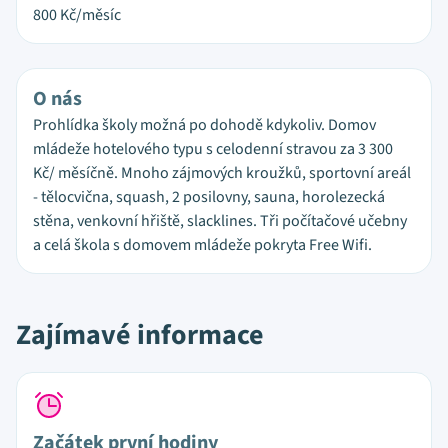
800
Kč/měsíc
O nás
Prohlídka školy možná po dohodě kdykoliv. Domov
mládeže hotelového typu s celodenní stravou za 3 300
Kč/ měsíčně. Mnoho zájmových kroužků, sportovní areál
- tělocvična, squash, 2 posilovny, sauna, horolezecká
stěna, venkovní hřiště, slacklines. Tři počítačové učebny
a celá škola s domovem mládeže pokryta Free Wifi.
Zajímavé informace
Začátek první hodiny