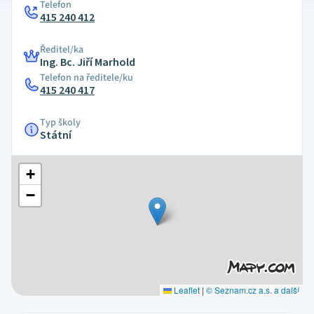
Telefon
415 240 412
Ředitel/ka
Ing. Bc. Jiří Marhold
Telefon na ředitele/ku
415 240 417
Typ školy
Státní
+
−
Leaflet
|
© Seznam.cz a.s. a další