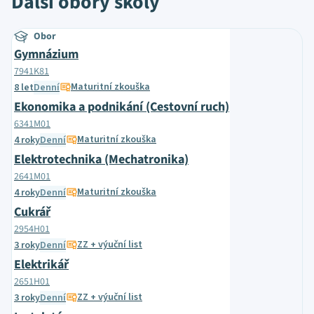
Další obory školy
Obor
Gymnázium
7941K81
Maturitní zkouška
8 let
Denní
Ekonomika a podnikání (Cestovní ruch)
6341M01
Maturitní zkouška
4 roky
Denní
Elektrotechnika (Mechatronika)
2641M01
Maturitní zkouška
4 roky
Denní
Cukrář
2954H01
ZZ + výuční list
3 roky
Denní
Elektrikář
2651H01
ZZ + výuční list
3 roky
Denní