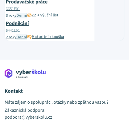
Prodavačské práce
6651E01
ZZ + výuční list
3 roky
Denní
Podnikání
6441L51
Maturitní zkouška
2 roky
Denní
Kontakt
Máte zájem o spolupráci, otázky nebo zpětnou vazbu?
Zákaznická podpora:
podpora@vyberskolu.cz