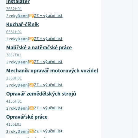
Instalatér
3652H01
ZZ + výuční list
3 roky
Denní
Kuchař-číšník
6551H01
ZZ + výuční list
3 roky
Denní
Malířské a natěračské práce
3657E01
ZZ + výuční list
3 roky
Denní
Mechanik opravář motorových vozidel
2368H01
ZZ + výuční list
3 roky
Denní
Opravář zemědělských strojů
4155H01
ZZ + výuční list
3 roky
Denní
Opravářské práce
4155E01
ZZ + výuční list
3 roky
Denní