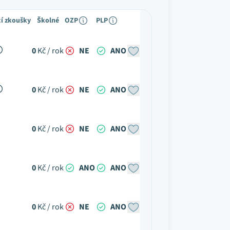
cí zkoušky
Školné
OZP
PLP
0
Kč / rok
NE
ANO
0
Kč / rok
NE
ANO
0
Kč / rok
NE
ANO
0
Kč / rok
ANO
ANO
0
Kč / rok
NE
ANO