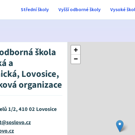
Střední školy
Vyšší odborné školy
Vysoké ško
 odborná škola
+
−
ká a
ická, Lovosice,
ková organizace
elů 1/2, 410 02 Lovosice
at@soslovo.cz
ovo.cz