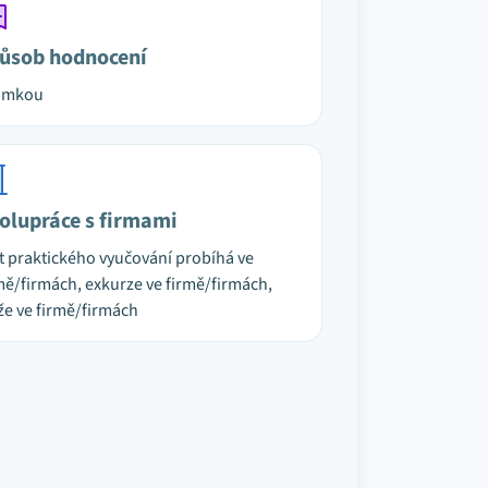
ůsob hodnocení
ámkou
olupráce s firmami
t praktického vyučování probíhá ve
mě/firmách, exkurze ve firmě/firmách,
že ve firmě/firmách