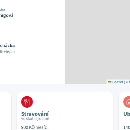
oba
nigová
rocházka
ditele/ku
Leaflet
|
© 
Stravování
Ub
ve školní jídelně
900
Kč/měsíc
14