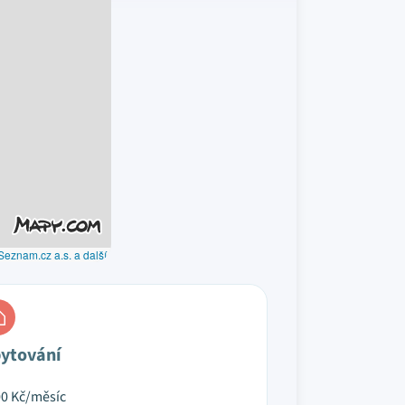
Seznam.cz a.s. a další
ytování
00
Kč/měsíc