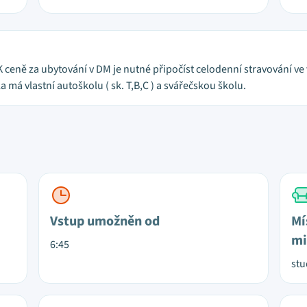
ceně za ubytování v DM je nutné připočíst celodenní stravování ve vla
a má vlastní autoškolu ( sk. T,B,C ) a svářečskou školu.
Vstup umožněn od
Mí
mi
6:45
st