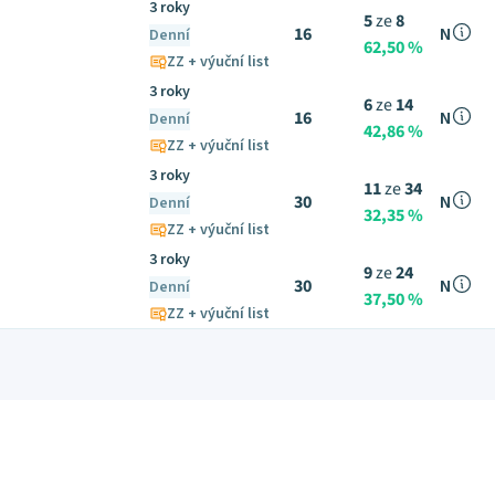
3 roky
5
ze
8
16
N
Denní
62,50 %
ZZ + výuční list
3 roky
6
ze
14
16
N
Denní
42,86 %
ZZ + výuční list
3 roky
11
ze
34
30
N
Denní
32,35 %
ZZ + výuční list
3 roky
9
ze
24
30
N
Denní
37,50 %
ZZ + výuční list