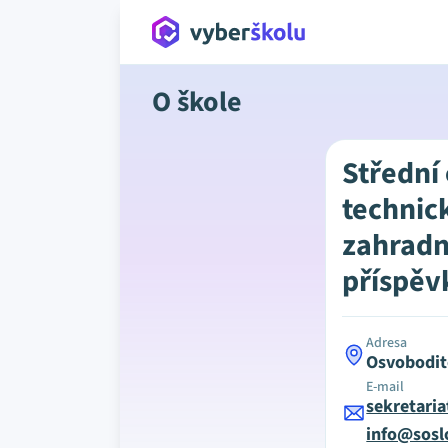
O škole
Střední
technic
zahradn
příspěv
Adresa
Osvobodit
E-mail
sekretari
info@sosl