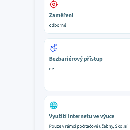
Zaměření
odborné
Bezbariérový přístup
ne
Využití internetu ve výuce
Pouze v rámci počítačové učebny, Školní