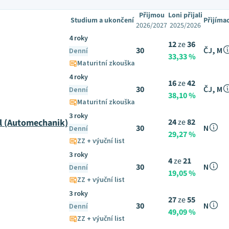
Přijmou
Loni přijali
Studium a ukončení
Přijíma
2026/2027
2025/2026
4 roky
12
ze
36
30
ČJ, M
Denní
33,33 %
Maturitní zkouška
4 roky
16
ze
42
30
ČJ, M
Denní
38,10 %
Maturitní zkouška
3 roky
l (Automechanik)
24
ze
82
30
N
Denní
29,27 %
ZZ + výuční list
3 roky
4
ze
21
30
N
Denní
19,05 %
ZZ + výuční list
3 roky
27
ze
55
30
N
Denní
49,09 %
ZZ + výuční list