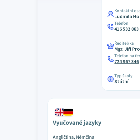
Kontaktní os
Ludmila Hö
Telefon
416 532 883
Ředitel/ka
Mgr. Jiří P
Telefon na ře
724 967 346
Typ školy
Státní
Vyučované jazyky
Angličtina, Němčina