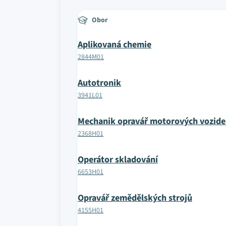
Obor
Aplikovaná chemie
2844M01
Autotronik
3941L01
Mechanik opravář motorových vozide
2368H01
Operátor skladování
6653H01
Opravář zemědělských strojů
4155H01