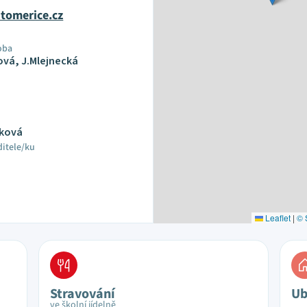
itomerice.cz
oba
vá, J.Mlejnecká
jková
ditele/ku
Leaflet
|
© 
Stravování
Ub
ve školní jídelně