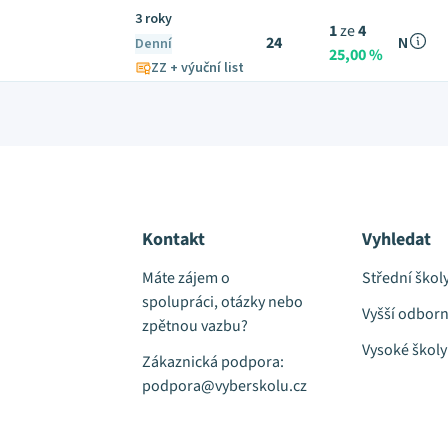
3 roky
1
ze
4
24
N
Denní
25,00 %
ZZ + výuční list
Kontakt
Vyhledat
Máte zájem o
Střední škol
spolupráci, otázky nebo
Vyšší odborn
zpětnou vazbu?
Vysoké školy
Zákaznická podpora:
podpora@vyberskolu.cz