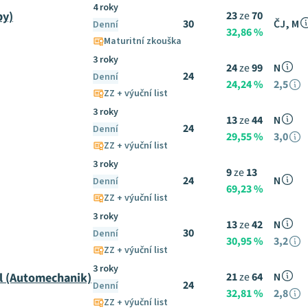
4 roky
by)
23
ze
70
30
ČJ, M
Denní
32,86 %
Maturitní zkouška
3 roky
24
ze
99
N
24
Denní
24,24 %
2,5
ZZ + výuční list
3 roky
13
ze
44
N
24
Denní
29,55 %
3,0
ZZ + výuční list
3 roky
9
ze
13
24
N
Denní
69,23 %
ZZ + výuční list
3 roky
13
ze
42
N
30
Denní
30,95 %
3,2
ZZ + výuční list
3 roky
l (Automechanik)
21
ze
64
N
24
Denní
32,81 %
2,8
ZZ + výuční list