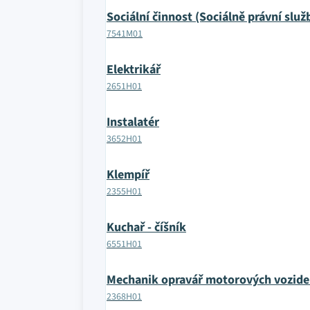
Sociální činnost (Sociálně právní služ
7541M01
Elektrikář
2651H01
Instalatér
3652H01
Klempíř
2355H01
Kuchař - číšník
6551H01
Mechanik opravář motorových vozide
2368H01