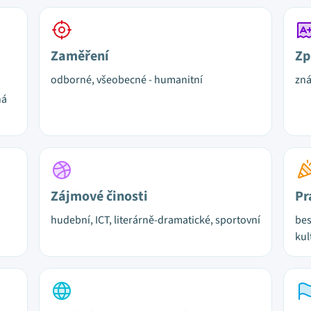
Zaměření
Zp
odborné, všeobecné - humanitní
zn
ná
Zájmové činosti
Pr
hudební, ICT, literárně-dramatické, sportovní
bes
kul