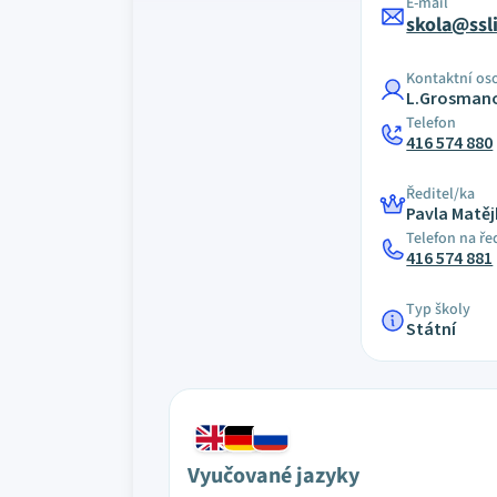
E-mail
skola@ssl
Kontaktní os
L.Grosmano
Telefon
416 574 880
Ředitel/ka
Pavla Matě
Telefon na ře
416 574 881
Typ školy
Státní
Vyučované jazyky