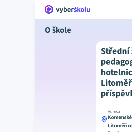
O škole
Střední
pedagog
hotelnic
Litoměř
příspěv
Adresa
Komenskéh
Litoměřic