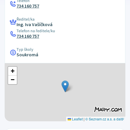
Telefon
734 160 757
Ředitel/ka
Ing. Iva Vašíčková
Telefon na ředitele/ku
734 160 757
Typ školy
Soukromá
+
−
Leaflet
|
© Seznam.cz a.s. a další