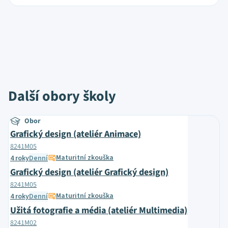
Další obory školy
Obor
Grafický design (ateliér Animace)
8241M05
Maturitní zkouška
4 roky
Denní
Grafický design (ateliér Grafický design)
8241M05
Maturitní zkouška
4 roky
Denní
Užitá fotografie a média (ateliér Multimedia)
8241M02