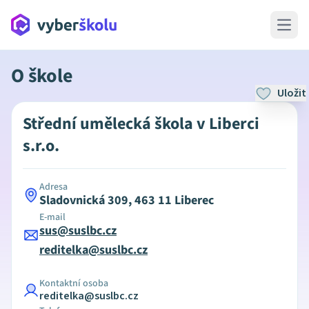
Open 
O škole
Uložit
Střední umělecká škola v Liberci
s.r.o.
Adresa
Sladovnická 309, 463 11 Liberec
E-mail
sus@suslbc.cz
reditelka@suslbc.cz
Kontaktní osoba
reditelka@suslbc.cz