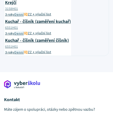
Krejčí
3158H01
ZZ + výuční list
3 roky
Denní
Kuchař - číšník (zaměření kuchař)
6551H01
ZZ + výuční list
3 roky
Denní
Kuchař - číšník (zaměření číšník)
6551H01
ZZ + výuční list
3 roky
Denní
Kontakt
Máte zájem o spolupráci, otázky nebo zpětnou vazbu?