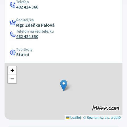
Telefon
482 424 360
Ředitel/ka
Mgr. Zdeňka Palová
Telefon na ředitele/ku
482 424 350
Typ školy
Státní
+
−
Leaflet
|
© Seznam.cz a.s. a další