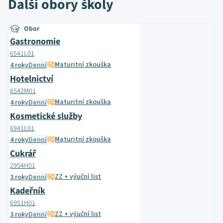
Další obory školy
Obor
Gastronomie
6541L01
Maturitní zkouška
4 roky
Denní
Hotelnictví
6542M01
Maturitní zkouška
4 roky
Denní
Kosmetické služby
6941L01
Maturitní zkouška
4 roky
Denní
Cukrář
2954H01
ZZ + výuční list
3 roky
Denní
Kadeřník
6951H01
ZZ + výuční list
3 roky
Denní