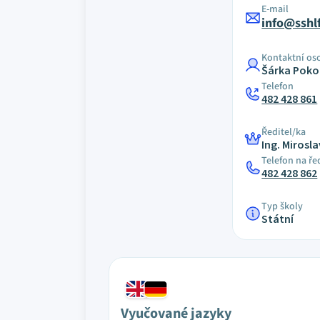
E-mail
info@sshlf
Kontaktní os
Šárka Poko
Telefon
482 428 861
Ředitel/ka
Ing. Mirosl
Telefon na ře
482 428 862
Typ školy
Státní
Vyučované jazyky