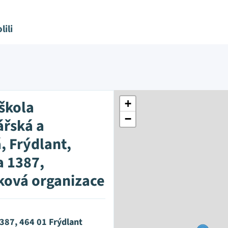
lili
 škola
+
−
řská a
, Frýdlant,
a 1387,
ková organizace
387, 464 01 Frýdlant