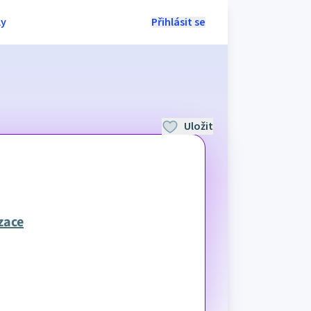
ly
Přihlásit se
Uložit
zace