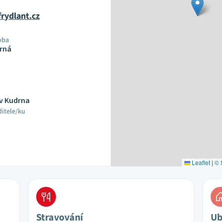
rydlant.cz
oba
rná
av Kudrna
ditele/ku
Leaflet
|
© 
Stravování
Ub