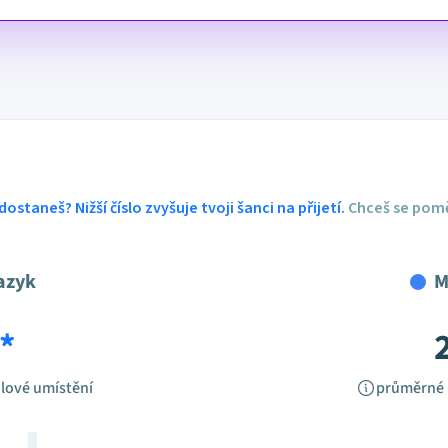
dostaneš? Nižší číslo zvyšuje tvoji šanci na přijetí.
Chceš se pomě
azyk
M
*
lové umístění
průměrné 