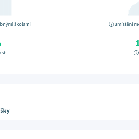
obnými školami
umístění m
%
ost
ušky