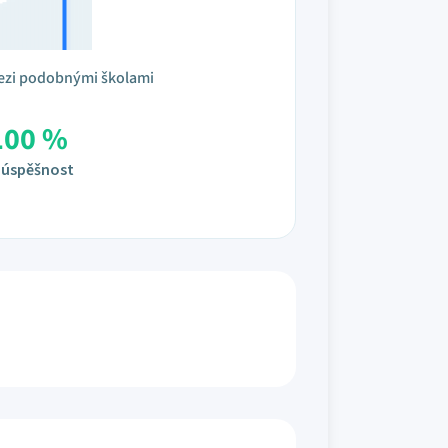
ezi podobnými školami
100 %
úspěšnost