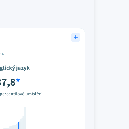
em.
glický jazyk
37,8
*
percentilové umístění