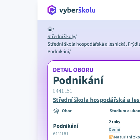
/
Střední školy
/
Střední škola hospodářská a lesnická, Frýdl
Podnikání
/
DETAIL OBORU
Podnikání
6441L51
Střední škola hospodářská a les
Obor
Studium a ukon
2 roky
Podnikání
Denní
6441L51
Maturitní zk