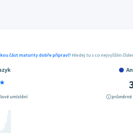
ickou část maturity dobře připraví?
Hledej tu s co nejvyšším čísl
azyk
An
*
lové umístění
průměrné 