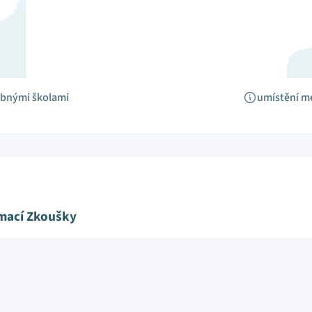
obnými školami
umístění m
ímací Zkoušky