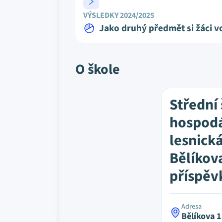
VÝSLEDKY 2024/2025
Jako druhý předmět si žáci vo
O škole
Střední
hospodá
lesnická
Bělíkov
příspěv
Adresa
Bělíkova 1