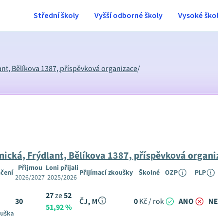
Střední školy
Vyšší odborné školy
Vysoké ško
ant, Bělíkova 1387, příspěvková organizace
/
nická, Frýdlant, Bělíkova 1387, příspěvková organi
Přijmou
Loni přijali
čení
Přijímací zkoušky
Školné
OZP
PLP
2026/2027
2025/2026
27
ze
52
30
ČJ, M
0
Kč / rok
ANO
NE
51,92 %
ouška