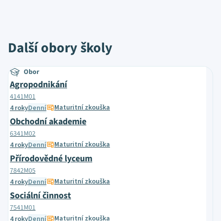
Další obory školy
Obor
Agropodnikání
4141M01
Maturitní zkouška
4 roky
Denní
Obchodní akademie
6341M02
Maturitní zkouška
4 roky
Denní
Přírodovědné lyceum
7842M05
Maturitní zkouška
4 roky
Denní
Sociální činnost
7541M01
Maturitní zkouška
4 roky
Denní