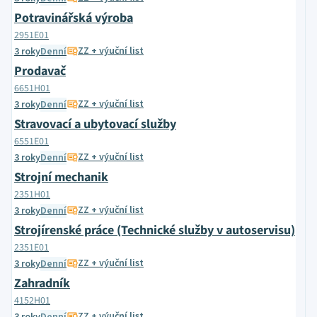
Potravinářská výroba
2951E01
ZZ + výuční list
3 roky
Denní
Prodavač
6651H01
ZZ + výuční list
3 roky
Denní
Stravovací a ubytovací služby
6551E01
ZZ + výuční list
3 roky
Denní
Strojní mechanik
2351H01
ZZ + výuční list
3 roky
Denní
Strojírenské práce (Technické služby v autoservisu)
2351E01
ZZ + výuční list
3 roky
Denní
Zahradník
4152H01
ZZ + výuční list