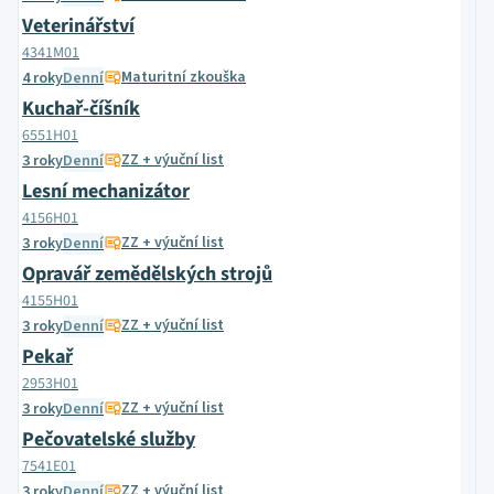
Veterinářství
4341M01
Maturitní zkouška
4 roky
Denní
Kuchař-číšník
6551H01
ZZ + výuční list
3 roky
Denní
Lesní mechanizátor
4156H01
ZZ + výuční list
3 roky
Denní
Opravář zemědělských strojů
4155H01
ZZ + výuční list
3 roky
Denní
Pekař
2953H01
ZZ + výuční list
3 roky
Denní
Pečovatelské služby
7541E01
ZZ + výuční list
3 roky
Denní