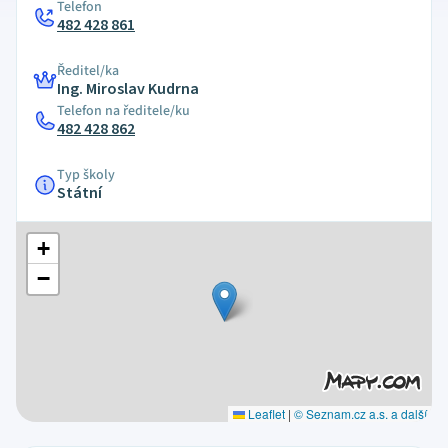
Telefon
482 428 861
Ředitel/ka
Ing. Miroslav Kudrna
Telefon na ředitele/ku
482 428 862
Typ školy
Státní
+
−
Leaflet
|
© Seznam.cz a.s. a další