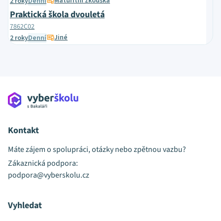
Maturitní zkouška
2 roky
Denní
Praktická škola dvouletá
7862C02
Jiné
2 roky
Denní
Kontakt
Máte zájem o spolupráci, otázky nebo zpětnou vazbu?
Zákaznická podpora:
podpora@vyberskolu.cz
Vyhledat