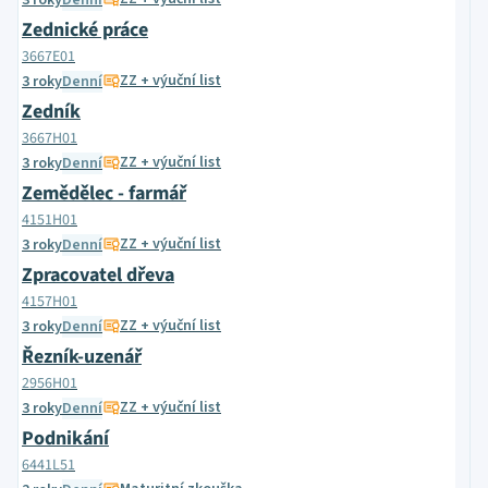
3 roky
Denní
Zednické práce
3667E01
ZZ + výuční list
3 roky
Denní
Zedník
3667H01
ZZ + výuční list
3 roky
Denní
Zemědělec - farmář
4151H01
ZZ + výuční list
3 roky
Denní
Zpracovatel dřeva
4157H01
ZZ + výuční list
3 roky
Denní
Řezník-uzenář
2956H01
ZZ + výuční list
3 roky
Denní
Podnikání
6441L51