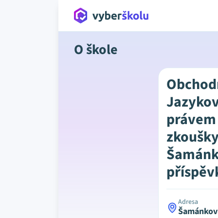
O škole
Obchod
Jazykov
právem 
zkoušky
Šamánk
příspěv
Adresa
Šamánkova