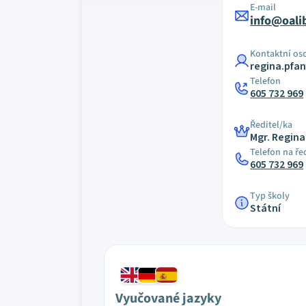
E-mail
info@oali
Kontaktní os
regina.pfa
Telefon
605 732 969
Ředitel/ka
Mgr. Regin
Telefon na ře
605 732 969
Typ školy
Státní
Vyučované jazyky