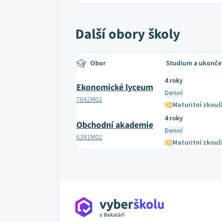
Další obory školy
Obor
Studium a ukonče
4 roky
Ekonomické lyceum
Denní
7842M02
Maturitní zkouš
4 roky
Obchodní akademie
Denní
6341M02
Maturitní zkouš