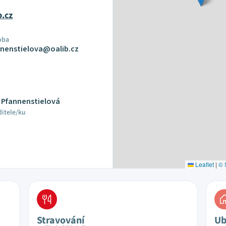
b.cz
oba
nnenstielova@oalib.cz
a Pfannenstielová
ditele/ku
Leaflet
|
© 
Stravování
Ub