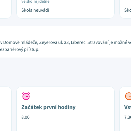
ve školní jídelně
Škola neuvádí
Ško
 Domově mládeže, Zeyerova ul. 33, Liberec. Stravování je možné ve
ezbariérový přístup.
Začátek první hodiny
Vs
8.00
7.3