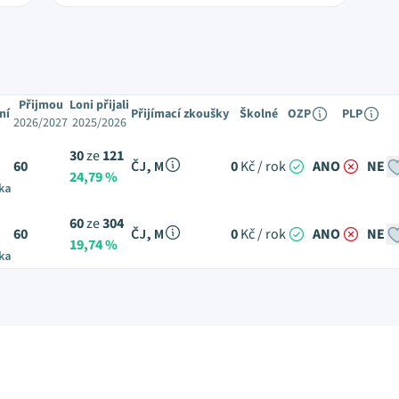
Přijmou
Loni přijali
ní
Přijímací zkoušky
Školné
OZP
PLP
2026/2027
2025/2026
30
ze
121
60
ČJ, M
0
Kč / rok
ANO
NE
24,79 %
ka
60
ze
304
60
ČJ, M
0
Kč / rok
ANO
NE
19,74 %
ka