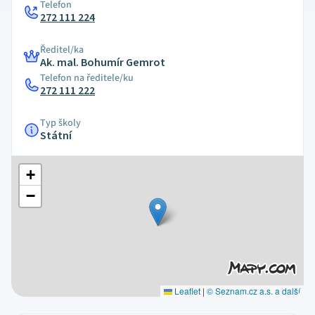
Telefon
272 111 224
Ředitel/ka
Ak. mal. Bohumír Gemrot
Telefon na ředitele/ku
272 111 222
Typ školy
Státní
+
−
Leaflet
|
© Seznam.cz a.s. a další