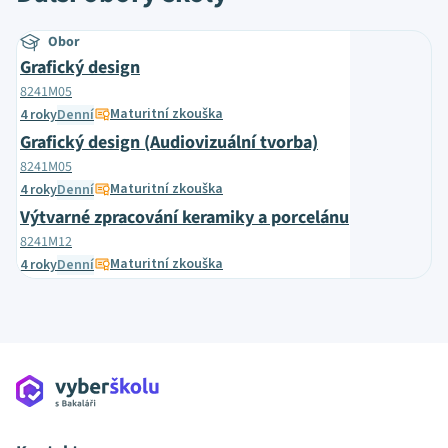
Obor
Grafický design
8241M05
Maturitní zkouška
4 roky
Denní
Grafický design (Audiovizuální tvorba)
8241M05
Maturitní zkouška
4 roky
Denní
Výtvarné zpracování keramiky a porcelánu
8241M12
Maturitní zkouška
4 roky
Denní