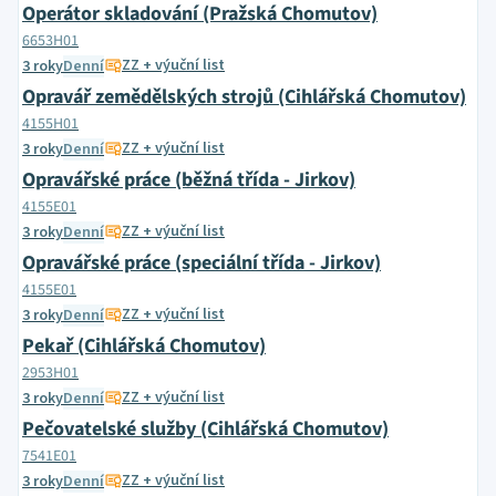
Operátor skladování (Pražská Chomutov)
6653H01
ZZ + výuční list
3 roky
Denní
Opravář zemědělských strojů (Cihlářská Chomutov)
4155H01
ZZ + výuční list
3 roky
Denní
Opravářské práce (běžná třída - Jirkov)
4155E01
ZZ + výuční list
3 roky
Denní
Opravářské práce (speciální třída - Jirkov)
4155E01
ZZ + výuční list
3 roky
Denní
Pekař (Cihlářská Chomutov)
2953H01
ZZ + výuční list
3 roky
Denní
Pečovatelské služby (Cihlářská Chomutov)
7541E01
ZZ + výuční list
3 roky
Denní