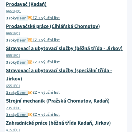
Prodavač (Kadaň)
6651H01
ZZ + výuční list
3 roky
Denní
Prodavačské práce (Cihlářská Chomutov)
6651E01
ZZ + výuční list
3 roky
Denní
Stravovací a ubytovací služby (běžná třída - Jirkov)
6551E01
ZZ + výuční list
3 roky
Denní
Stravovací a ubytovací služby (speciální třída -
Jirkov)
6551E01
ZZ + výuční list
3 roky
Denní
Strojní mechanik (Pražská Chomutov, Kadaň)
2351H01
ZZ + výuční list
3 roky
Denní
Zahradnické práce (běžná třída Kadaň, Jirkov)
4152E01