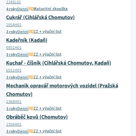
2345L01
Maturitní zkouška
4 roky
Denní
Cukrář (Cihlářská Chomutov)
2954H01
ZZ + výuční list
3 roky
Denní
Kadeřník (Kadaň)
6951H01
ZZ + výuční list
3 roky
Denní
Kuchař - číšník (Cihlářská Chomutov, Kadaň)
6551H01
ZZ + výuční list
3 roky
Denní
Mechanik opravář motorových vozidel (Pražská
Chomutov)
2368H01
ZZ + výuční list
3 roky
Denní
Obráběč kovů (Chomutov)
2356H01
ZZ + výuční list
3 roky
Denní