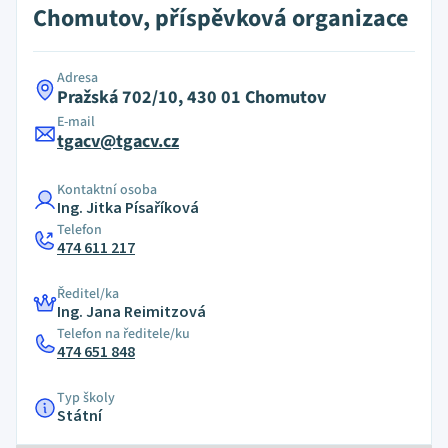
Chomutov, příspěvková organizace
Adresa
Pražská 702/10, 430 01 Chomutov
E-mail
tgacv@tgacv.cz
Kontaktní osoba
Ing. Jitka Písaříková
Telefon
474 611 217
Ředitel/ka
Ing. Jana Reimitzová
Telefon na ředitele/ku
474 651 848
Typ školy
Státní