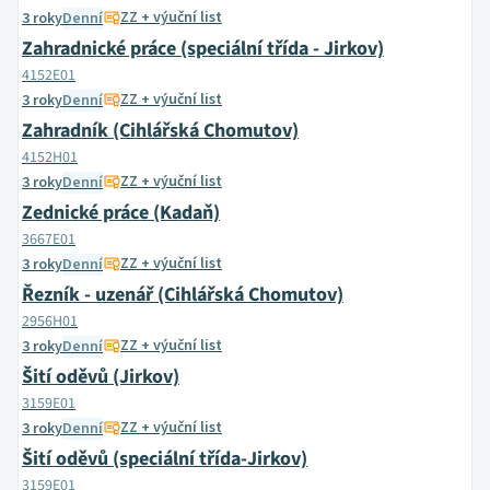
ZZ + výuční list
3 roky
Denní
Zahradnické práce (speciální třída - Jirkov)
4152E01
ZZ + výuční list
3 roky
Denní
Zahradník (Cihlářská Chomutov)
4152H01
ZZ + výuční list
3 roky
Denní
Zednické práce (Kadaň)
3667E01
ZZ + výuční list
3 roky
Denní
Řezník - uzenář (Cihlářská Chomutov)
2956H01
ZZ + výuční list
3 roky
Denní
Šití oděvů (Jirkov)
3159E01
ZZ + výuční list
3 roky
Denní
Šití oděvů (speciální třída-Jirkov)
3159E01