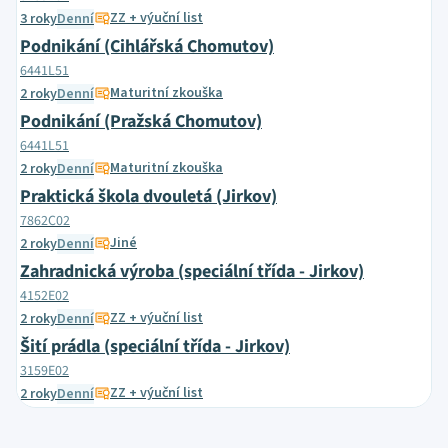
ZZ + výuční list
3 roky
Denní
Podnikání (Cihlářská Chomutov)
6441L51
Maturitní zkouška
2 roky
Denní
Podnikání (Pražská Chomutov)
6441L51
Maturitní zkouška
2 roky
Denní
Praktická škola dvouletá (Jirkov)
7862C02
Jiné
2 roky
Denní
Zahradnická výroba (speciální třída - Jirkov)
4152E02
ZZ + výuční list
2 roky
Denní
Šití prádla (speciální třída - Jirkov)
3159E02
ZZ + výuční list
2 roky
Denní