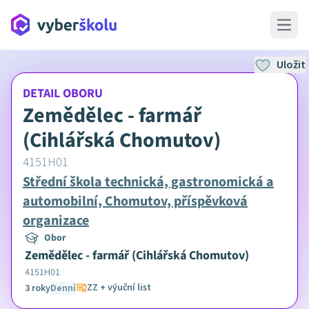
Open 
Uložit
DETAIL OBORU
Zemědělec - farmář
(Cihlářská Chomutov)
4151H01
Střední škola technická, gastronomická a
automobilní, Chomutov, příspěvková
organizace
Obor
Zemědělec - farmář (Cihlářská Chomutov)
4151H01
ZZ + výuční list
3 roky
Denní