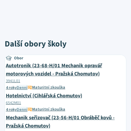
Další obory školy
Obor
Autotronik (23-68-H/01 Mechanik opravář
motorových vozidel - Pražská Chomutov)
3941L01
Maturitní zkouška
4 roky
Denní
Hotelnictví (Cihlářská Chomutov)
6542M01
Maturitní zkouška
4 roky
Denní
Mechanik seřizovač (23-56-H/01 Obráběč kovů -
Pražská Chomutov)