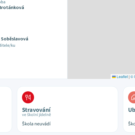
oba
 Brotánková
a Soběslavová
ditele/ku
Leaflet
|
© 
Stravování
Ub
ve školní jídelně
Škola neuvádí
Ško