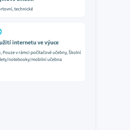
rtovní, technické
užití internetu ve výuce
é, Pouze v rámci počítačové učebny, Školní
lety/notebooky/mobilní učebna