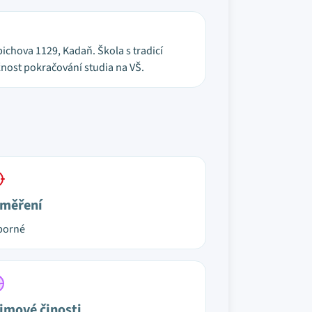
ichova 1129, Kadaň. Škola s tradicí
žnost pokračování studia na VŠ.
měření
borné
jmové činosti