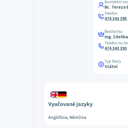
Kontaktní os
Bc. Tereza
Telefon
474 343 395
Ředitel/ka
Ing. Zdeňk
Telefon na ře
474 343 393
Typ školy
Státní
Vyučované jazyky
Angličtina, Němčina