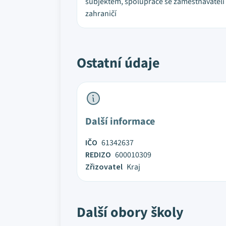
subjektem, spolupráce se zaměstnavateli
zahraničí
Ostatní údaje
Další informace
IČO
61342637
REDIZO
600010309
Zřizovatel
Kraj
Další obory školy