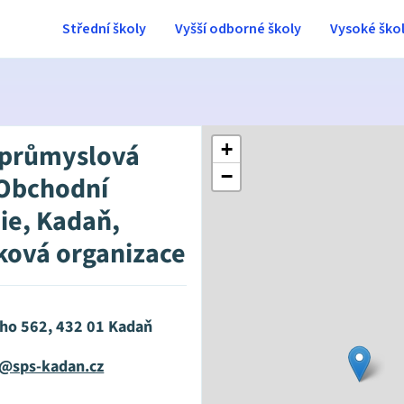
Střední školy
Vyšší odborné školy
Vysoké ško
 průmyslová
+
−
 Obchodní
e, Kadaň,
ková organizace
o 562, 432 01 Kadaň
@sps-kadan.cz