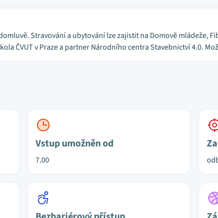
domluvě. Stravování a ubytování lze zajistit na Domově mládeže, Fib
škola ČVUT v Praze a partner Národního centra Stavebnictví 4.0. Mo
Vstup umožněn od
Za
7.00
od
Bezbariérový přístup
Zá