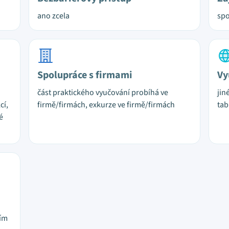
ano zcela
spo
Spolupráce s firmami
Vy
část praktického vyučování probíhá ve
jin
cí,
firmě/firmách, exkurze ve firmě/firmách
tab
é
ním