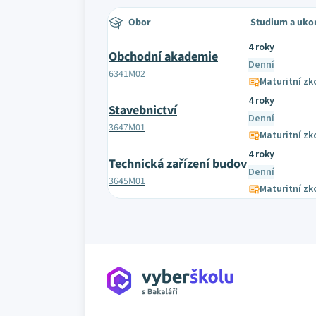
Obor
Studium a uko
4 roky
Obchodní akademie
Denní
6341M02
Maturitní zk
4 roky
Stavebnictví
Denní
3647M01
Maturitní zk
4 roky
Technická zařízení budov
Denní
3645M01
Maturitní zk