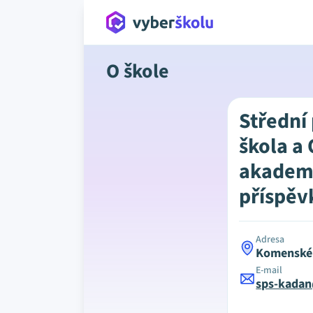
O škole
Střední
škola a
akademi
příspěv
Adresa
Komenskéh
E-mail
sps-kadan