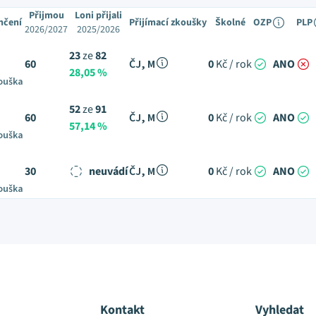
Přijmou
Loni přijali
nčení
Přijímací zkoušky
Školné
OZP
PLP
2026/2027
2025/2026
23
ze
82
60
ČJ, M
0
Kč / rok
ANO
28,05 %
ouška
52
ze
91
60
ČJ, M
0
Kč / rok
ANO
57,14 %
ouška
30
neuvádí
ČJ, M
0
Kč / rok
ANO
ouška
Kontakt
Vyhledat