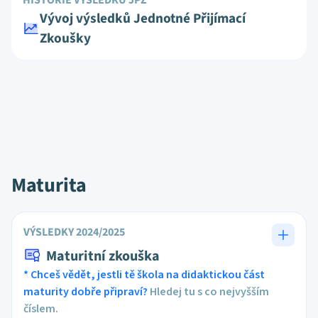
HISTORIE VÝSLEDKŮ JPZ
Vývoj výsledků Jednotné Přijímací
Zkoušky
Maturita
VÝSLEDKY 2024/2025
Maturitní zkouška
* Chceš vědět, jestli tě škola na didaktickou část
maturity dobře připraví?
Hledej tu s co nejvyšším
číslem.