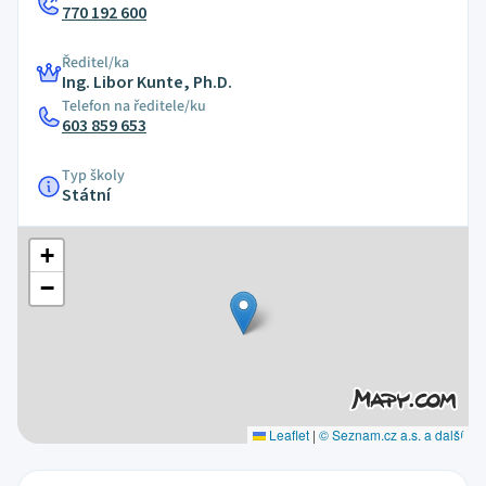
770 192 600
Ředitel/ka
Ing. Libor Kunte, Ph.D.
Telefon na ředitele/ku
603 859 653
Typ školy
Státní
+
−
Leaflet
|
© Seznam.cz a.s. a další