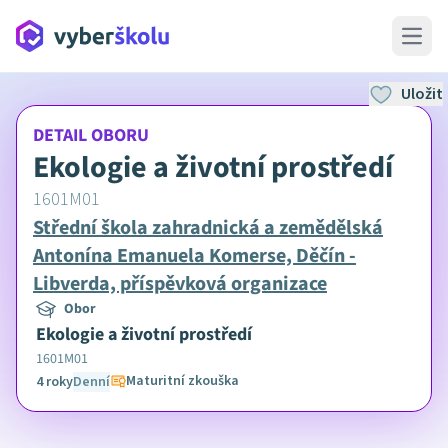
Open 
Uložit
DETAIL OBORU
Ekologie a životní prostředí
1601M01
Střední škola zahradnická a zemědělská
Antonína Emanuela Komerse, Děčín -
Libverda, příspěvková organizace
Obor
Ekologie a životní prostředí
1601M01
Maturitní zkouška
4 roky
Denní