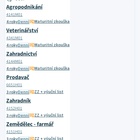
Agropodnikání
4141M01
Maturitní zkouška
4 roky
Denní
Veterinářství
4341M01
Maturitní zkouška
4 roky
Denní
Zahradnictví
4144M01
Maturitní zkouška
4 roky
Denní
Prodavač
6651H01
ZZ + výuční list
3 roky
Denní
Zahradník
4152H01
ZZ + výuční list
3 roky
Denní
Zemědělec - farmář
4151H01
ZZ + výuční list
3 roky
Denní