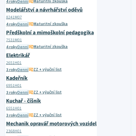
Maturitní zkouška
4 roky
Denní
Modelářství a návrhářství oděvů
8241M07
Maturitní zkouška
4 roky
Denní
Předškolní a mimoškolní pedagogika
7531M01
Maturitní zkouška
4 roky
Denní
Elektrikář
2651H01
ZZ + výuční list
3 roky
Denní
Kadeřník
6951H01
ZZ + výuční list
3 roky
Denní
Kuchař - číšník
6551H01
ZZ + výuční list
3 roky
Denní
Mechanik opravář motorových vozidel
2368H01