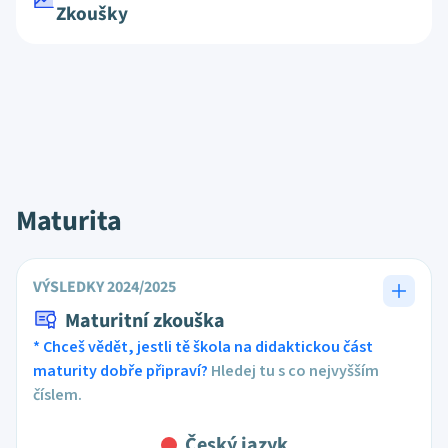
Zkoušky
Maturita
VÝSLEDKY 2024/2025
Maturitní zkouška
* Chceš vědět, jestli tě škola na didaktickou část
maturity dobře připraví?
Hledej tu s co nejvyšším
číslem.
Český jazyk