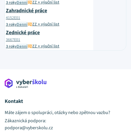
ZZ + výuční list
3 roky
Denní
Zahradnické práce
4152E01
ZZ + výuční list
3 roky
Denní
Zednické práce
3667E01
ZZ + výuční list
3 roky
Denní
Kontakt
Máte zájem o spolupráci, otázky nebo zpětnou vazbu?
Zákaznická podpora:
podpora@vyberskolu.cz