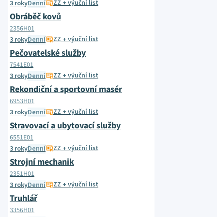
ZZ + výuční list
3 roky
Denní
Obráběč kovů
2356H01
ZZ + výuční list
3 roky
Denní
Pečovatelské služby
7541E01
ZZ + výuční list
3 roky
Denní
Rekondiční a sportovní masér
6953H01
ZZ + výuční list
3 roky
Denní
Stravovací a ubytovací služby
6551E01
ZZ + výuční list
3 roky
Denní
Strojní mechanik
2351H01
ZZ + výuční list
3 roky
Denní
Truhlář
3356H01