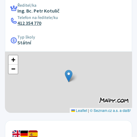
Ředitel/ka
Ing. Bc. Petr Kotulič
Telefon na ředitele/ku
412 354 770
Typ školy
Státní
+
−
Leaflet
|
© Seznam.cz a.s. a další