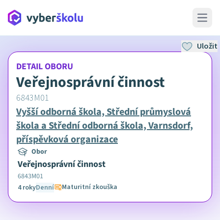
Open 
Uložit
DETAIL OBORU
Veřejnosprávní činnost
6843M01
Vyšší odborná škola, Střední průmyslová
škola a Střední odborná škola, Varnsdorf,
příspěvková organizace
Obor
Veřejnosprávní činnost
6843M01
Maturitní zkouška
4 roky
Denní