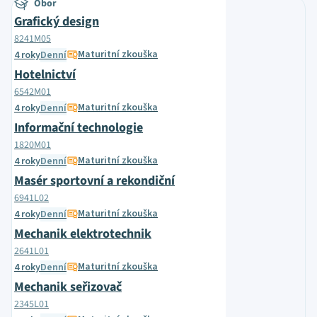
Obor
Grafický design
8241M05
Maturitní zkouška
4 roky
Denní
Hotelnictví
6542M01
Maturitní zkouška
4 roky
Denní
Informační technologie
1820M01
Maturitní zkouška
4 roky
Denní
Masér sportovní a rekondiční
6941L02
Maturitní zkouška
4 roky
Denní
Mechanik elektrotechnik
2641L01
Maturitní zkouška
4 roky
Denní
Mechanik seřizovač
2345L01