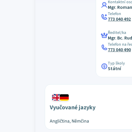
Kontaktní os
Mgr. Roman
Telefon
773 040 492
Ředitel/ka
Mgr. Bc. Ru
Telefon na ře
773 040 490
Typ školy
Státní
Vyučované jazyky
Angličtina, Němčina