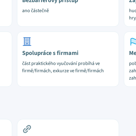
Bezbariérový přístup
Zá
ano částečně
hud
hry
Spolupráce s firmami
Me
část praktického vyučování probíhá ve
pob
firmě/firmách, exkurze ve firmě/firmách
zah
zah