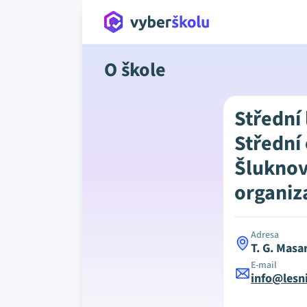
O škole
Střední 
Střední
Šluknov
organiz
Adresa
T. G. Masa
E-mail
info@lesni