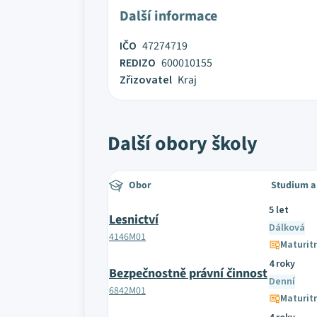
Další informace
IČO
47274719
REDIZO
600010155
Zřizovatel
Kraj
Další obory školy
Obor
Studium a
5 let
Lesnictví
Dálková
4146M01
Maturit
4 roky
Bezpečnostně právní činnost
Denní
6842M01
Maturit