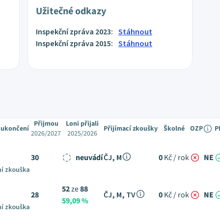
Užitečné odkazy
Inspekční zpráva 2023:
Stáhnout
Inspekční zpráva 2015:
Stáhnout
Přijmou
Loni přijali
 ukončení
Přijímací zkoušky
Školné
OZP
P
2026/2027
2025/2026
30
neuvádí
ČJ, M
0
Kč / rok
NE
ní zkouška
52
ze
88
28
ČJ, M, TV
0
Kč / rok
NE
59,09 %
ní zkouška