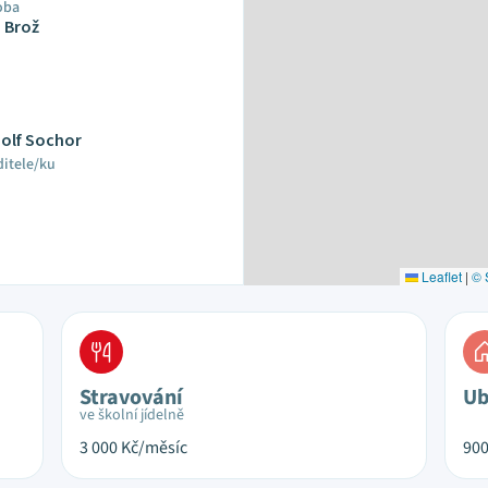
oba
 Brož
dolf Sochor
ditele/ku
Leaflet
|
© 
Stravování
Ub
ve školní jídelně
3 000
Kč/měsíc
90