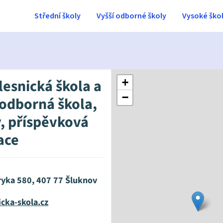
Střední školy
Vyšší odborné školy
Vysoké ško
lesnická škola a
+
−
 odborná škola,
, příspěvková
ace
ryka 580, 407 77 Šluknov
cka-skola.cz