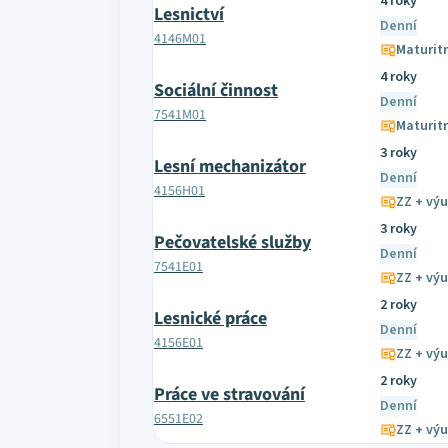
4 roky
Lesnictví
Denní
4146M01
Maturit
4 roky
Sociální činnost
Denní
7541M01
Maturit
3 roky
Lesní mechanizátor
Denní
4156H01
ZZ + výu
3 roky
Pečovatelské služby
Denní
7541E01
ZZ + výu
2 roky
Lesnické práce
Denní
4156E01
ZZ + výu
2 roky
Práce ve stravování
Denní
6551E02
ZZ + výu