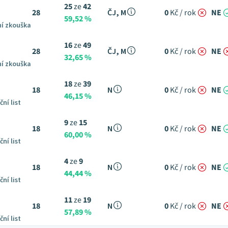
25
ze
42
28
ČJ, M
0
Kč / rok
NE
59,52 %
ní zkouška
16
ze
49
28
ČJ, M
0
Kč / rok
NE
32,65 %
ní zkouška
18
ze
39
18
N
0
Kč / rok
NE
46,15 %
ční list
9
ze
15
18
N
0
Kč / rok
NE
60,00 %
ční list
4
ze
9
18
N
0
Kč / rok
NE
44,44 %
ční list
11
ze
19
18
N
0
Kč / rok
NE
57,89 %
ční list