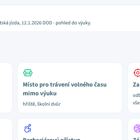
ská jízda, 12.1.2026 DOD - pohled do výuky.
Místo pro trávení volného času
Za
mimo výuku
odb
vše
hřiště, školní dvůr