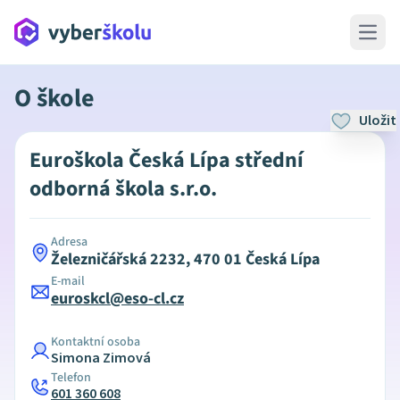
Open 
O škole
Uložit
Euroškola Česká Lípa střední
odborná škola s.r.o.
Adresa
Železničářská 2232, 470 01 Česká Lípa
E-mail
euroskcl@eso-cl.cz
Kontaktní osoba
Simona Zimová
Telefon
601 360 608