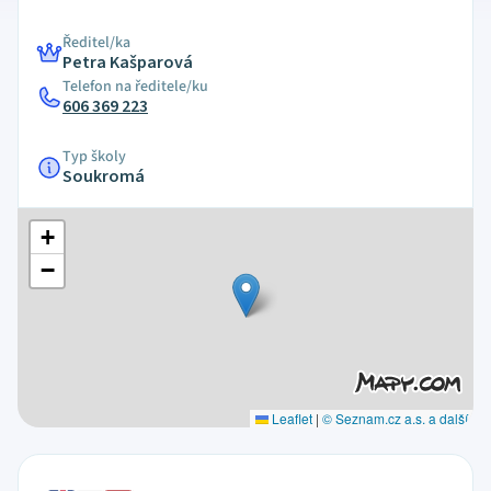
Ředitel/ka
Petra Kašparová
Telefon na ředitele/ku
606 369 223
Typ školy
Soukromá
+
−
Leaflet
|
© Seznam.cz a.s. a další