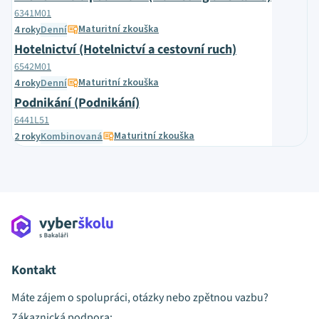
6341M01
Maturitní zkouška
4 roky
Denní
Hotelnictví (Hotelnictví a cestovní ruch)
6542M01
Maturitní zkouška
4 roky
Denní
Podnikání (Podnikání)
6441L51
Maturitní zkouška
2 roky
Kombinovaná
Kontakt
Máte zájem o spolupráci, otázky nebo zpětnou vazbu?
Zákaznická podpora: