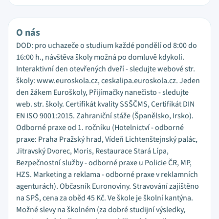
O nás
DOD: pro uchazeče o studium každé pondělí od 8:00 do
16:00 h., návštěva školy možná po domluvě kdykoli.
Interaktivní den otevřených dveří - sledujte webové str.
školy: www.euroskola.cz, ceskalipa.euroskola.cz. Jeden
den žákem Euroškoly, Přijímačky nanečisto - sledujte
web. str. školy. Certifikát kvality SSŠČMS, Certifikát DIN
EN ISO 9001:2015. Zahraniční stáže (Španělsko, Irsko).
Odborné praxe od 1. ročníku (Hotelnictví - odborné
praxe: Praha Pražský hrad, Vídeň Lichtenštejnský palác,
Jitravský Dvorec, Moris, Restaurace Stará Lípa,
Bezpečnostní služby - odborné praxe u Policie ČR, MP,
HZS. Marketing a reklama - odborné praxe v reklamních
agenturách). Občasník Euronoviny. Stravování zajištěno
na SPŠ, cena za oběd 45 Kč. Ve škole je školní kantýna.
Možné slevy na školném (za dobré studijní výsledky,