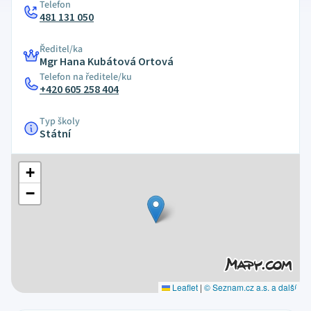
Telefon
481 131 050
Ředitel/ka
Mgr Hana Kubátová Ortová
Telefon na ředitele/ku
+420 605 258 404
Typ školy
Státní
+
−
Leaflet
|
© Seznam.cz a.s. a další