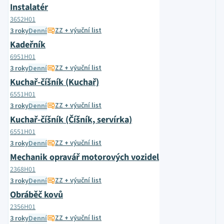
Instalatér
3652H01
ZZ + výuční list
3 roky
Denní
Kadeřník
6951H01
ZZ + výuční list
3 roky
Denní
Kuchař-číšník (Kuchař)
6551H01
ZZ + výuční list
3 roky
Denní
Kuchař-číšník (Číšník, servírka)
6551H01
ZZ + výuční list
3 roky
Denní
Mechanik opravář motorových vozidel
2368H01
ZZ + výuční list
3 roky
Denní
Obráběč kovů
2356H01
ZZ + výuční list
3 roky
Denní