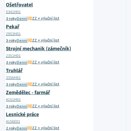
Ošetřovatel
5341H01
ZZ + výuční list
3 roky
Denní
Pekař
2953H01
ZZ + výuční list
3 roky
Denní
Strojní mechanik (zámečník)
2351H01
ZZ + výuční list
3 roky
Denní
Truhlář
3356H01
ZZ + výuční list
3 roky
Denní
Zemědělec - farmář
4151H01
ZZ + výuční list
3 roky
Denní
Lesnické práce
4156E01
ZZ + výuční list
2 roky
Denní