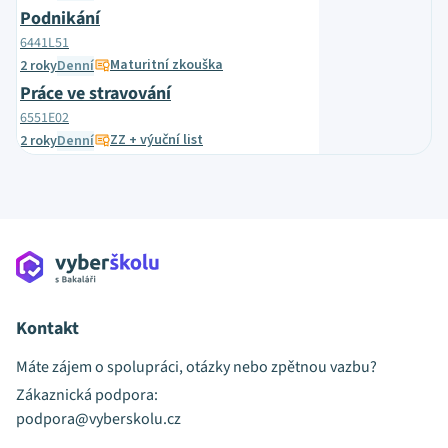
Podnikání
6441L51
Maturitní zkouška
2 roky
Denní
Práce ve stravování
6551E02
ZZ + výuční list
2 roky
Denní
Kontakt
Máte zájem o spolupráci, otázky nebo zpětnou vazbu?
Zákaznická podpora:
podpora@vyberskolu.cz