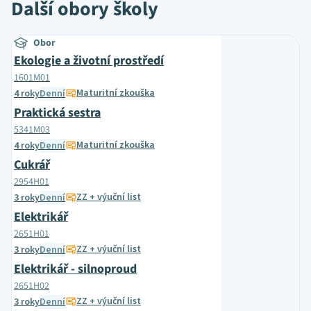
Další obory školy
Obor
Ekologie a životní prostředí
1601M01
Maturitní zkouška
4 roky
Denní
Praktická sestra
5341M03
Maturitní zkouška
4 roky
Denní
Cukrář
2954H01
ZZ + výuční list
3 roky
Denní
Elektrikář
2651H01
ZZ + výuční list
3 roky
Denní
Elektrikář - silnoproud
2651H02
ZZ + výuční list
3 roky
Denní