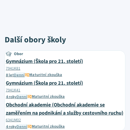
Další obory školy
Obor
Gymnázium (Škola pro 21. století)
7941K81
Maturitní zkouška
8 let
Denní
Gymnázium (Škola pro 21. století)
7941K41
Maturitní zkouška
4 roky
Denní
Obchodní akademie (Obchodní akademie se
zaměřením na podnikání a služby cestovního ruchu)
6341M02
Maturitní zkouška
4 roky
Denní