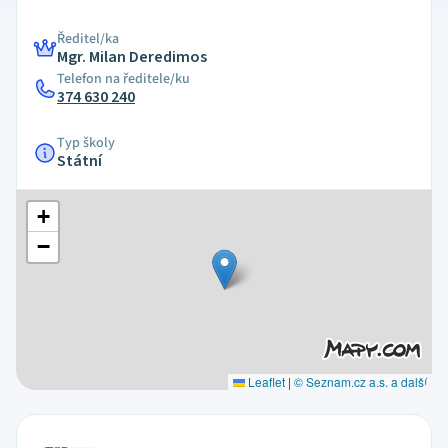
Ředitel/ka
Mgr. Milan Deredimos
Telefon na ředitele/ku
374 630 240
Typ školy
Státní
+
−
Leaflet
|
© Seznam.cz a.s. a další