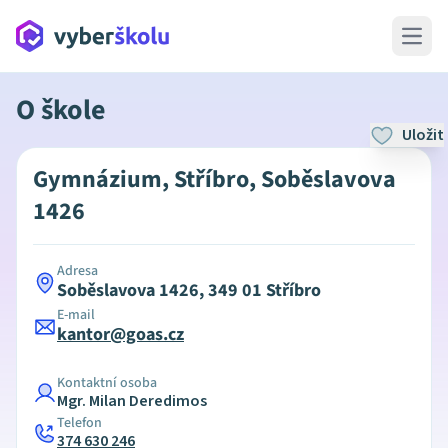
Open 
O škole
Uložit
Gymnázium, Stříbro, Soběslavova
1426
Adresa
Soběslavova 1426, 349 01 Stříbro
E-mail
kantor@goas.cz
Kontaktní osoba
Mgr. Milan Deredimos
Telefon
374 630 246