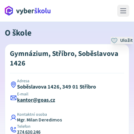
Open 
O škole
Uložit
Gymnázium, Stříbro, Soběslavova
1426
Adresa
Soběslavova 1426, 349 01 Stříbro
E-mail
kantor@goas.cz
Kontaktní osoba
Mgr. Milan Deredimos
Telefon
374 630 246