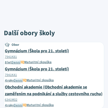
Další obory školy
Obor
Gymnázium (Škola pro 21. století)
7941K81
Maturitní zkouška
8 let
Denní
Gymnázium (Škola pro 21. století)
7941K41
Maturitní zkouška
4 roky
Denní
Obchodní akademie (Obchodní akademie se
zaměřením na podnikání a služby cestovního ruchu)
6341M02
Maturitní zkouška
4 roky
Denní