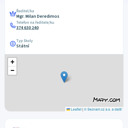
Ředitel/ka
Mgr. Milan Deredimos
Telefon na ředitele/ku
374 630 240
Typ školy
Státní
+
−
Leaflet
|
© Seznam.cz a.s. a další