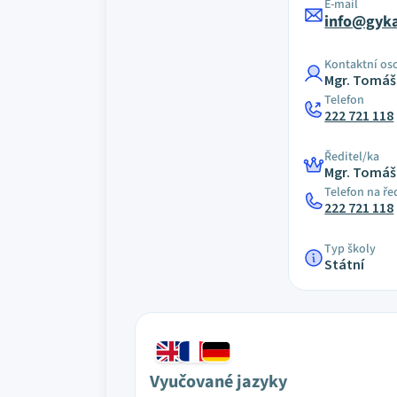
E-mail
info@gyka
Kontaktní os
Mgr. Tomáš
Telefon
222 721 118
Ředitel/ka
Mgr. Tomáš
Telefon na ře
222 721 118
Typ školy
Státní
Vyučované jazyky