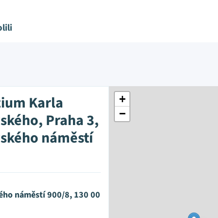
lili
ium Karla
+
−
ského, Praha 3,
ského náměstí
ého náměstí 900/8, 130 00