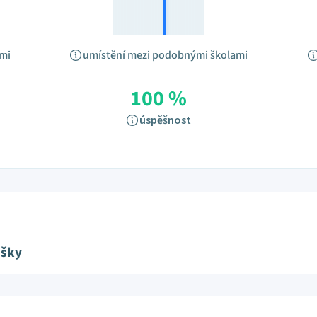
ami
umístění mezi podobnými školami
100 %
úspěšnost
ušky