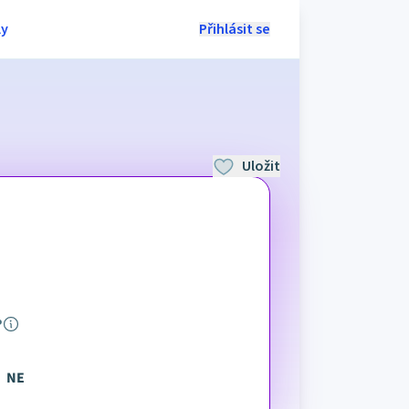
ly
Přihlásit se
Uložit
P
NE