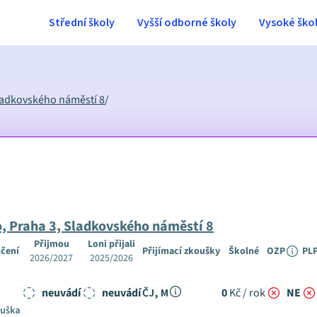
Střední školy
Vyšší odborné školy
Vysoké ško
ladkovského náměstí 8
/
 Praha 3, Sladkovského náměstí 8
Přijmou
Loni přijali
čení
Přijímací zkoušky
Školné
OZP
PL
2026/2027
2025/2026
neuvádí
neuvádí
ČJ, M
0
Kč / rok
NE
ouška