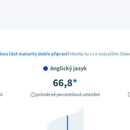
ickou část maturity dobře připraví?
Hledej tu s co nejvyšším čísl
Anglický jazyk
66,8
*
ní
průměrné percentilové umístění