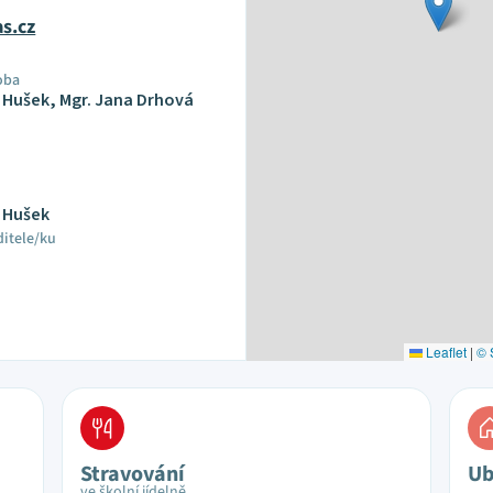
s.cz
oba
 Hušek, Mgr. Jana Drhová
 Hušek
ditele/ku
Leaflet
|
© 
Stravování
Ub
ve školní jídelně