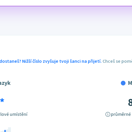
dostaneš? Nižší číslo zvyšuje tvoji šanci na přijetí.
Chceš se pomě
azyk
M
*
lové umístění
průměrné 