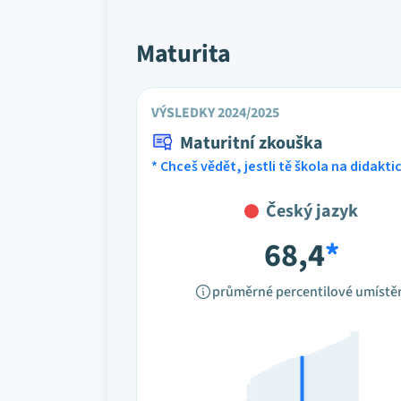
Maturita
VÝSLEDKY 2024/2025
Maturitní zkouška
* Chceš vědět, jestli tě škola na didakt
Český jazyk
68,4
*
průměrné percentilové umístě