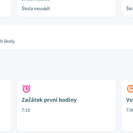
Škola neuvádí
Ško
h školy.
Začátek první hodiny
Vs
7:10
7:0