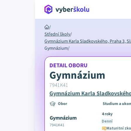
/
Střední školy
/
Gymnázium Karla Sladkovského, Praha 3, S
Gymnázium
/
DETAIL OBORU
Gymnázium
7941K41
Gymnázium Karla Sladkovského,
Obor
Studium a ukon
4 roky
Gymnázium
Denní
7941K41
Maturitní zk