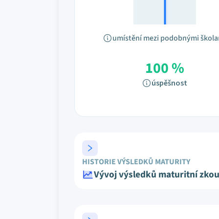
umístění mezi podobnými škol
100 %
úspěšnost
HISTORIE VÝSLEDKŮ MATURITY
Vývoj výsledků maturitní zko