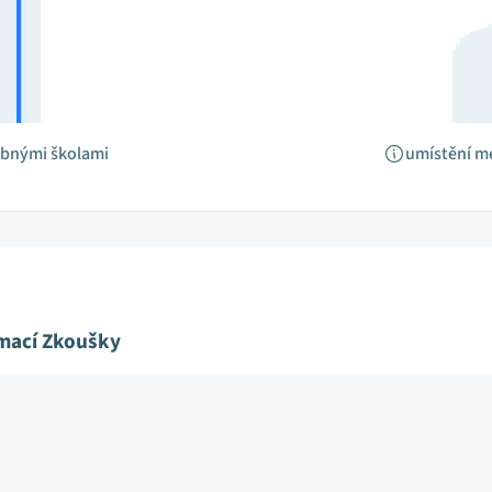
obnými školami
umístění m
ímací Zkoušky