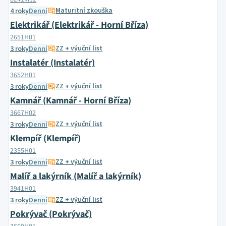
Maturitní zkouška
4 roky
Denní
Elektrikář (Elektrikář - Horní Bříza)
2651H01
ZZ + výuční list
3 roky
Denní
Instalatér (Instalatér)
3652H01
ZZ + výuční list
3 roky
Denní
Kamnář (Kamnář - Horní Bříza)
3667H02
ZZ + výuční list
3 roky
Denní
Klempíř (Klempíř)
2355H01
ZZ + výuční list
3 roky
Denní
Malíř a lakýrník (Malíř a lakýrník)
3941H01
ZZ + výuční list
3 roky
Denní
Pokrývač (Pokrývač)