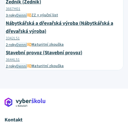
Zedník (Zedník)
3667H01
ZZ + výuční list
3 roky
Denní
Nábytkářská a dřevařská výroba (Nábytkářská a
dřevařská výroba)
3342L51
Maturitní zkouška
2 roky
Denní
Stavební provoz (Stavební provoz)
3644L51
Maturitní zkouška
2 roky
Denní
Kontakt