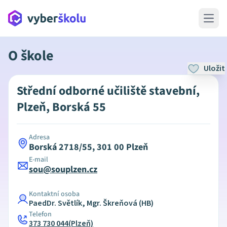
Open 
O škole
Uložit
Střední odborné učiliště stavební,
Plzeň, Borská 55
Adresa
Borská 2718/55, 301 00 Plzeň
E-mail
sou@souplzen.cz
Kontaktní osoba
PaedDr. Světlík, Mgr. Škreňová (HB)
Telefon
373 730 044(Plzeň)