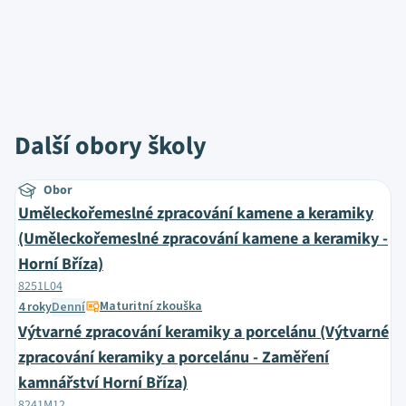
Další obory školy
Obor
Uměleckořemeslné zpracování kamene a keramiky
(Uměleckořemeslné zpracování kamene a keramiky -
Horní Bříza)
8251L04
Maturitní zkouška
4 roky
Denní
Výtvarné zpracování keramiky a porcelánu (Výtvarné
zpracování keramiky a porcelánu - Zaměření
kamnářství Horní Bříza)
8241M12