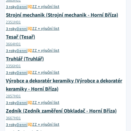
3669H01
ZZ + výuční list
3 roky
Denní
Strojní mechanik (Strojní mechanik - Horní Bříza)
2351H01
ZZ + výuční list
3 roky
Denní
Tesař (Tesař)
3664H01
ZZ + výuční list
3 roky
Denní
Truhlář (Truhlář)
3356H01
ZZ + výuční list
3 roky
Denní
Výrobce a dekoratér keramiky (Výrobce a dekoratér
keramiky - Horní Bříza)
2857H01
ZZ + výuční list
3 roky
Denní
Zedník (Zedník zaměření Obkladač - Horní Bříza)
3667H01
ZZ + výuční list
3 roky
Denní