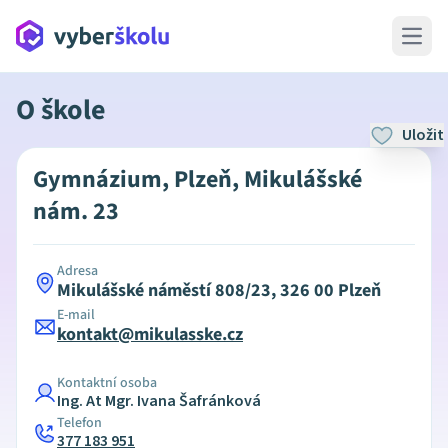
Open 
O škole
Uložit
Gymnázium, Plzeň, Mikulášské
nám. 23
Adresa
Mikulášské náměstí 808/23, 326 00 Plzeň
E-mail
kontakt@mikulasske.cz
Kontaktní osoba
Ing. At Mgr. Ivana Šafránková
Telefon
377 183 951