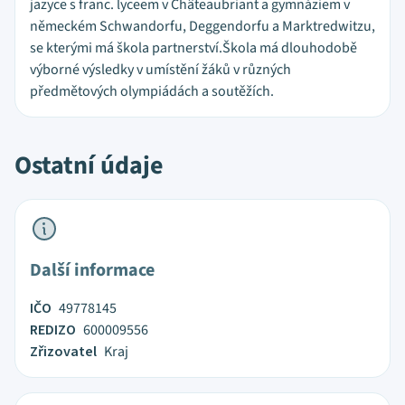
jazyce s franc. lyceem v Châteaubriant a gymnáziem v
německém Schwandorfu, Deggendorfu a Marktredwitzu,
se kterými má škola partnerství.Škola má dlouhodobě
výborné výsledky v umístění žáků v různých
předmětových olympiádách a soutěžích.
Ostatní údaje
Další informace
IČO
49778145
REDIZO
600009556
Zřizovatel
Kraj