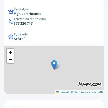
Ředitel/ka
Mgr. Jan Hosnedl
Telefon na ředitele/ku
377 226 747
Typ školy
Státní
+
−
Leaflet
|
© Seznam.cz a.s. a další