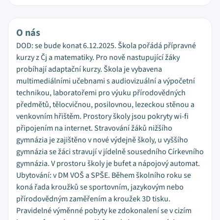
O nás
DOD: se bude konat 6.12.2025. Škola pořádá přípravné
kurzy z Čj a matematiky. Pro nově nastupující žáky
probíhají adaptační kurzy. Škola je vybavena
multimediálními učebnami s audiovizuální a výpočetní
technikou, laboratořemi pro výuku přírodovědných
předmětů, tělocvičnou, posilovnou, lezeckou stěnou a
venkovním hřištěm. Prostory školy jsou pokryty wi-fi
připojením na internet. Stravování žáků nižšího
gymnázia je zajištěno v nové výdejně školy, u vyššího
gymnázia se žáci stravují v jídelně sousedního Církevního
gymnázia. V prostoru školy je bufet a nápojový automat.
Ubytování: v DM VOŠ a SPŠE. Během školního roku se
koná řada kroužků se sportovním, jazykovým nebo
přírodovědným zaměřením a kroužek 3D tisku.
Pravidelné výměnné pobyty ke zdokonalení se v cizím