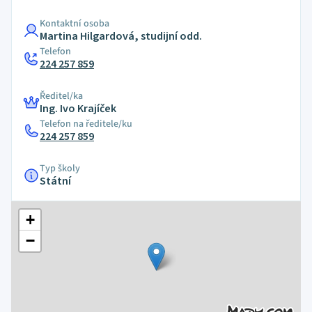
Kontaktní osoba
Martina Hilgardová, studijní odd.
Telefon
224 257 859
Ředitel/ka
Ing. Ivo Krajíček
Telefon na ředitele/ku
224 257 859
Typ školy
Státní
+
−