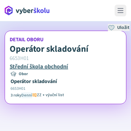
Open 
Uložit
DETAIL OBORU
Operátor skladování
6653H01
Střední škola obchodní
Obor
Operátor skladování
6653H01
ZZ + výuční list
3 roky
Denní