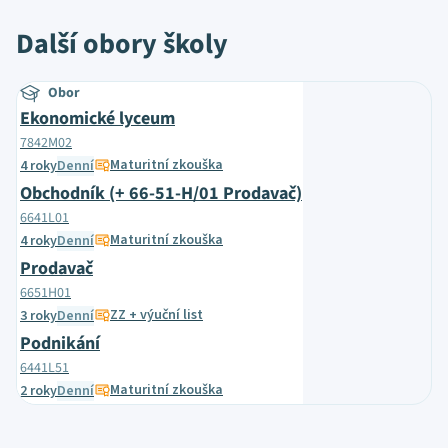
Další obory školy
Obor
Ekonomické lyceum
7842M02
Maturitní zkouška
4 roky
Denní
Obchodník (+ 66-51-H/01 Prodavač)
6641L01
Maturitní zkouška
4 roky
Denní
Prodavač
6651H01
ZZ + výuční list
3 roky
Denní
Podnikání
6441L51
Maturitní zkouška
2 roky
Denní