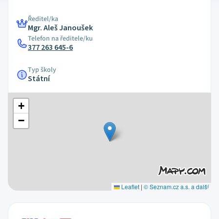
Ředitel/ka
Mgr. Aleš Janoušek
Telefon na ředitele/ku
377 263 645-6
Typ školy
Státní
+
−
Leaflet
|
© Seznam.cz a.s. a další