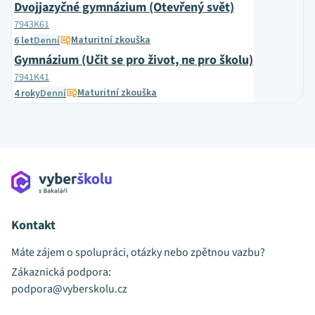
Dvojjazyčné gymnázium (Otevřený svět)
7943K61
Maturitní zkouška
6 let
Denní
Gymnázium (Učit se pro život, ne pro školu)
7941K41
Maturitní zkouška
4 roky
Denní
Kontakt
Máte zájem o spolupráci, otázky nebo zpětnou vazbu?
Zákaznická podpora:
podpora@vyberskolu.cz