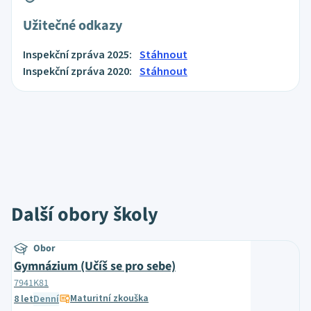
Užitečné odkazy
Inspekční zpráva 2025:
Stáhnout
Inspekční zpráva 2020:
Stáhnout
Další obory školy
Obor
Gymnázium (Učíš se pro sebe)
7941K81
Maturitní zkouška
8 let
Denní