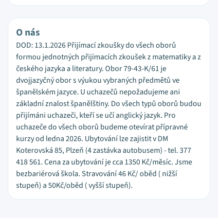
O nás
DOD: 13.1.2026 Přijímací zkoušky do všech oborů
formou jednotných přijímacích zkoušek z matematiky a z
českého jazyka a literatury. Obor 79-43-K/61 je
dvojjazyčný obor s výukou vybraných předmětů ve
španělském jazyce. U uchazečů nepožadujeme ani
základní znalost španělštiny. Do všech typů oborů budou
přijímáni uchazeči, kteří se učí anglický jazyk. Pro
uchazeče do všech oborů budeme otevírat přípravné
kurzy od ledna 2026. Ubytování lze zajistit v DM
Koterovská 85, Plzeň (4 zastávka autobusem) - tel. 377
418 561. Cena za ubytování je cca 1350 Kč/měsíc. Jsme
bezbariérová škola. Stravování 46 Kč/ oběd ( nižší
stupeň) a 50Kč/oběd ( vyšší stupeň).