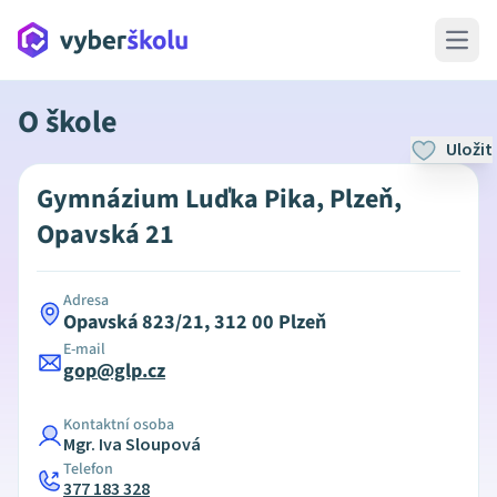
Open 
O škole
Uložit
Gymnázium Luďka Pika, Plzeň,
Opavská 21
Adresa
Opavská 823/21, 312 00 Plzeň
E-mail
gop@glp.cz
Kontaktní osoba
Mgr. Iva Sloupová
Telefon
377 183 328