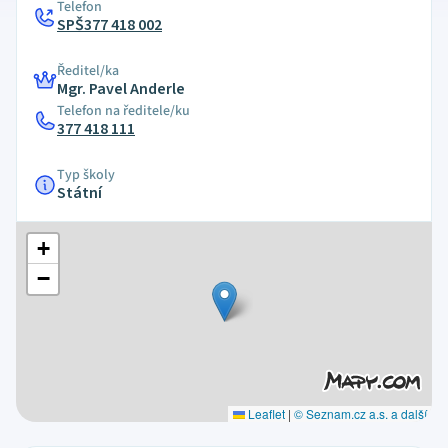
Telefon
SPŠ377 418 002
Ředitel/ka
Mgr. Pavel Anderle
Telefon na ředitele/ku
377 418 111
Typ školy
Státní
+
−
Leaflet
|
© Seznam.cz a.s. a další