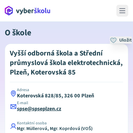
Open 
O škole
Uložit
Vyšší odborná škola a Střední
průmyslová škola elektrotechnická,
Plzeň, Koterovská 85
Adresa
Koterovská 828/85, 326 00 Plzeň
E-mail
spse@spseplzen.cz
Kontaktní osoba
Mgr. Müllerová, Mgr. Koprdová (VOŠ)