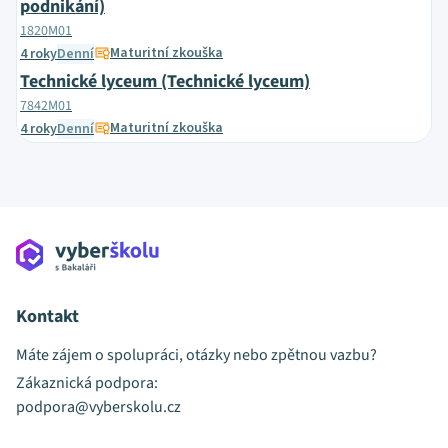
podnikání)
1820M01
Maturitní zkouška
4 roky
Denní
Technické lyceum (Technické lyceum)
7842M01
Maturitní zkouška
4 roky
Denní
Kontakt
Máte zájem o spolupráci, otázky nebo zpětnou vazbu?
Zákaznická podpora:
podpora@vyberskolu.cz