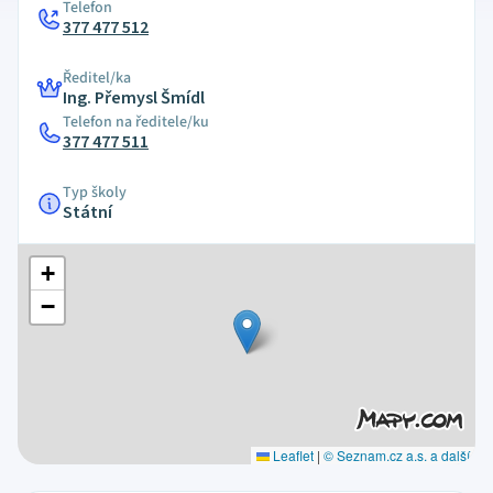
Telefon
377 477 512
Ředitel/ka
Ing. Přemysl Šmídl
Telefon na ředitele/ku
377 477 511
Typ školy
Státní
+
−
Leaflet
|
© Seznam.cz a.s. a další