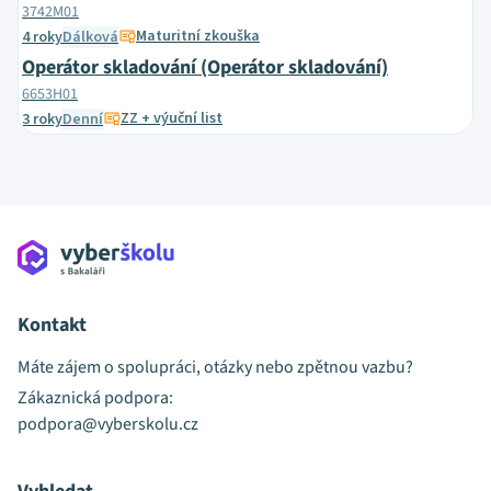
3742M01
Maturitní zkouška
4 roky
Dálková
Operátor skladování (Operátor skladování)
6653H01
ZZ + výuční list
3 roky
Denní
Kontakt
Máte zájem o spolupráci, otázky nebo zpětnou vazbu?
Zákaznická podpora:
podpora@vyberskolu.cz