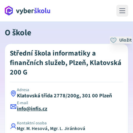
Open 
O škole
Uložit
Střední škola informatiky a
finančních služeb, Plzeň, Klatovská
200 G
Adresa
Klatovská třída 2778/200g, 301 00 Plzeň
E-mail
info@infis.cz
Kontaktní osoba
Mgr. M. Hesová, Mgr. L. Jiránková