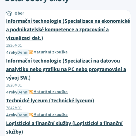
Obor
Informační technologie (Specializace na ekonomické
a podnikatelské kompetence a zpracování a
vizualizaci dat.)
1820M01
Maturitní zkouška
4 roky
Denní
Informační technologie (Specializací na datovou
analytiku nebo grafiku na PC nebo programování a
vývoj SW.)
1820M01
Maturitní zkouška
4 roky
Denní
Technické lyceum (Technické lyceum)
7842M01
Maturitní zkouška
4 roky
Denní
Logistické a finanční služby (Logistické a finanční
služby)