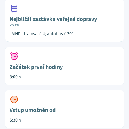
Nejbližší zastávka veřejné dopravy
260m
"MHD - tramvaj č.4; autobus č.30"
Začátek první hodiny
8:00 h
Vstup umožněn od
6:30 h