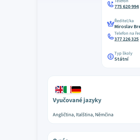
Telefon
775 620 994
Ředitel/ka
Miroslav Br
Telefon na ře
377 226 325
Typ školy
Státní
Vyučované jazyky
Angličtina, Italština, Němčina