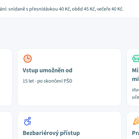
ání: snídaně s přesnídávkou 40 Kč, oběd 45 Kč, večeře 40 Kč.
Vstup umožněn od
Mí
mi
15 let - po skončení PŠD
stu
uč
Bezbariérový přístup
Pr