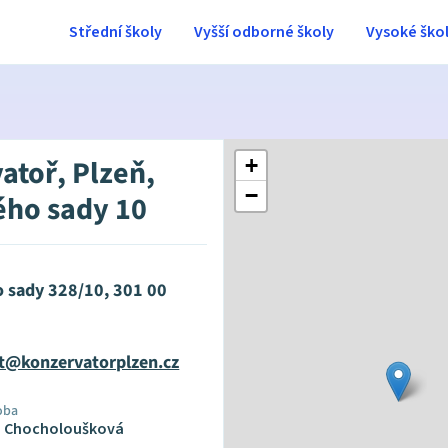
Střední školy
Vyšší odborné školy
Vysoké ško
atoř, Plzeň,
+
−
ho sady 10
 sady 328/10, 301 00
at@konzervatorplzen.cz
oba
a Chocholoušková