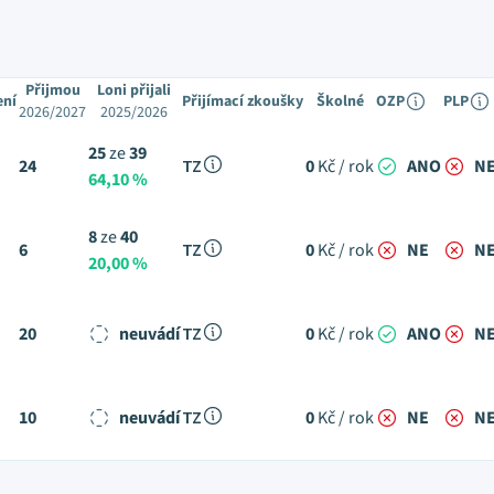
Přijmou
Loni přijali
ení
Přijímací zkoušky
Školné
OZP
PLP
2026/2027
2025/2026
25
ze
39
24
TZ
0
Kč / rok
ANO
N
64,10 %
8
ze
40
6
TZ
0
Kč / rok
NE
N
20,00 %
20
neuvádí
TZ
0
Kč / rok
ANO
N
10
neuvádí
TZ
0
Kč / rok
NE
N