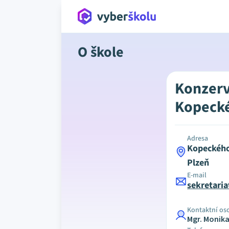
O škole
Konzerv
Kopecké
Adresa
Kopeckého
Plzeň
E-mail
sekretari
Kontaktní os
Mgr. Monik