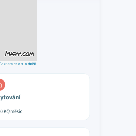
Seznam.cz a.s. a další
ytování
00
Kč/měsíc