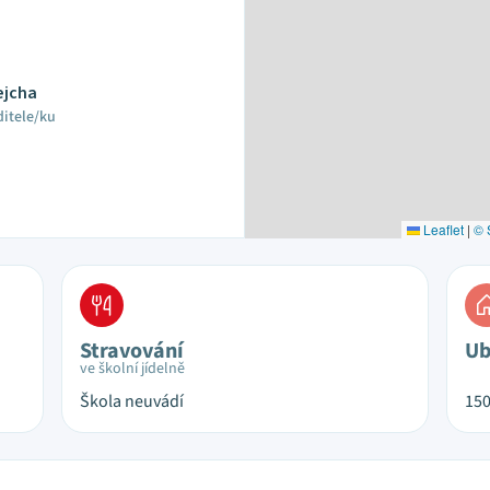
ejcha
ditele/ku
Leaflet
|
© 
Stravování
Ub
ve školní jídelně
Škola neuvádí
15