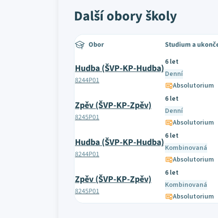
Další obory školy
Obor
Studium a ukonč
6 let
Hudba (ŠVP-KP-Hudba)
Denní
8244P01
Absolutorium
6 let
Zpěv (ŠVP-KP-Zpěv)
Denní
8245P01
Absolutorium
6 let
Hudba (ŠVP-KP-Hudba)
Kombinovaná
8244P01
Absolutorium
6 let
Zpěv (ŠVP-KP-Zpěv)
Kombinovaná
8245P01
Absolutorium