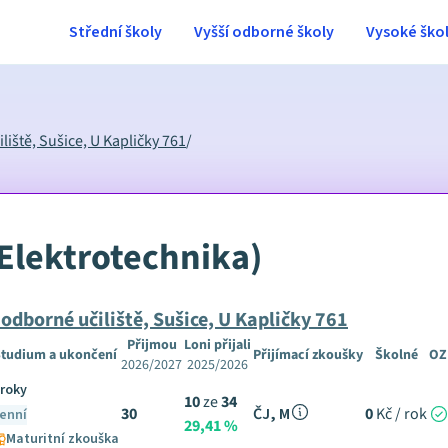
Střední školy
Vyšší odborné školy
Vysoké ško
iště, Sušice, U Kapličky 761
/
Elektrotechnika)
odborné učiliště, Sušice, U Kapličky 761
Přijmou
Loni přijali
tudium a ukončení
Přijímací zkoušky
Školné
OZ
2026/2027
2025/2026
 roky
10
ze
34
30
ČJ, M
0
Kč / rok
enní
29,41 %
Maturitní zkouška