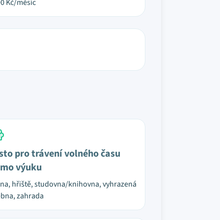
00
Kč/měsíc
sto pro trávení volného času
mo výuku
na, hřiště, studovna/knihovna, vyhrazená
bna, zahrada