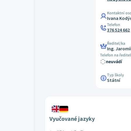
Kontaktní os
Ivana Kodý
Telefon
376 524 662
Ředitel/ka
Ing. Jaromí
Telefon na ředite
neuvádí
Typ školy
Státní
Vyučované jazyky