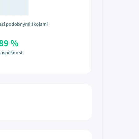
ezi podobnými školami
89 %
úspěšnost