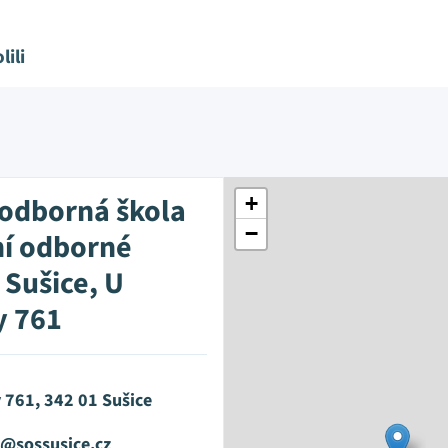
lili
 odborná škola
+
−
ní odborné
, Sušice, U
y 761
 761, 342 01 Sušice
@sossusice.cz