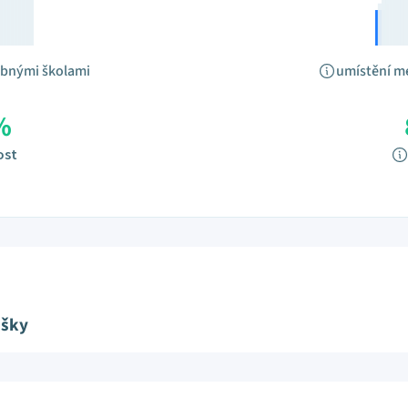
obnými školami
umístění m
%
ost
ušky