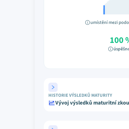
umístění mezi pod
100 
úspěšn
HISTORIE VÝSLEDKŮ MATURITY
Vývoj výsledků maturitní zko