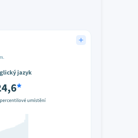
em.
glický jazyk
24,6
*
percentilové umístění