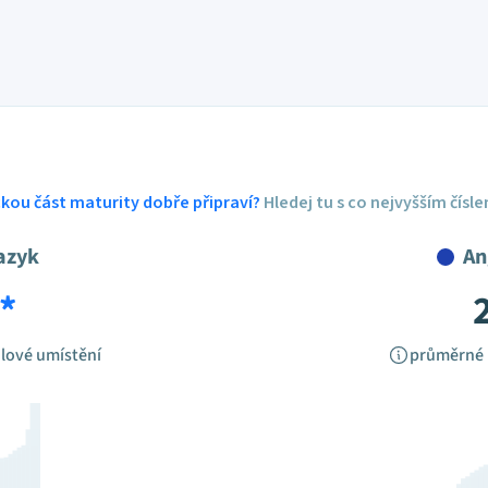
ickou část maturity dobře připraví?
Hledej tu s co nejvyšším čísl
azyk
An
*
lové umístění
průměrné 