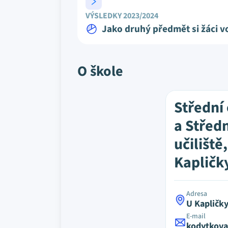
VÝSLEDKY 2023/2024
Jako druhý předmět si žáci vo
O škole
Střední
a Střed
učiliště
Kapličk
Adresa
U Kapličky
E-mail
kodytkova