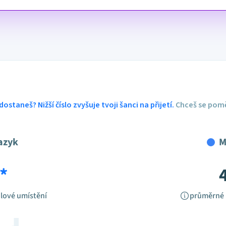
dostaneš? Nižší číslo zvyšuje tvoji šanci na přijetí.
Chceš se pomě
azyk
M
*
lové umístění
průměrné 