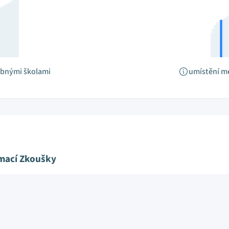
obnými školami
umístění m
ímací Zkoušky