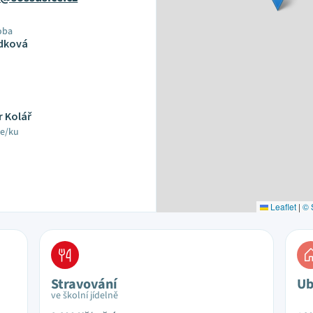
oba
dková
r Kolář
le/ku
Leaflet
|
© 
Stravování
Ub
ve školní jídelně