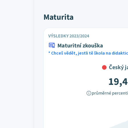
Maturita
VÝSLEDKY 2023/2024
Maturitní zkouška
* Chceš vědět, jestli tě škola na didakt
Český j
19,4
průměrné percenti