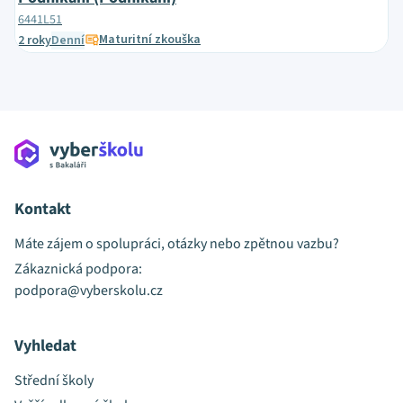
6441L51
Maturitní zkouška
2 roky
Denní
Kontakt
Máte zájem o spolupráci, otázky nebo zpětnou vazbu?
Zákaznická podpora:
podpora@vyberskolu.cz
Vyhledat
Střední školy