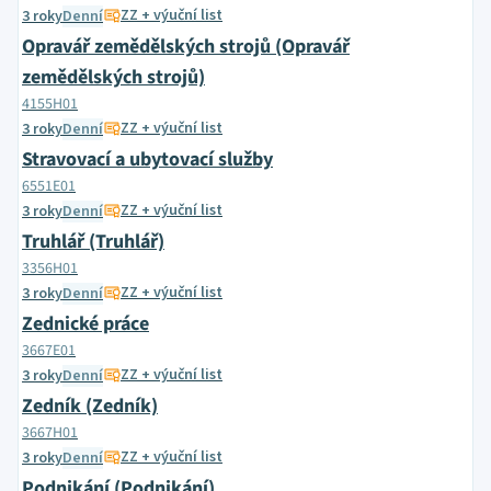
ZZ + výuční list
3 roky
Denní
Opravář zemědělských strojů (Opravář
zemědělských strojů)
4155H01
ZZ + výuční list
3 roky
Denní
Stravovací a ubytovací služby
6551E01
ZZ + výuční list
3 roky
Denní
Truhlář (Truhlář)
3356H01
ZZ + výuční list
3 roky
Denní
Zednické práce
3667E01
ZZ + výuční list
3 roky
Denní
Zedník (Zedník)
3667H01
ZZ + výuční list
3 roky
Denní
Podnikání (Podnikání)