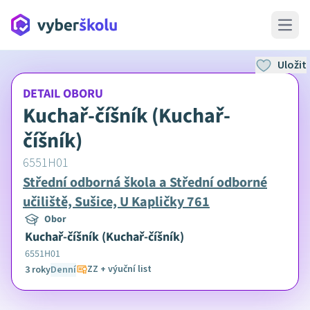
Open 
Uložit
DETAIL OBORU
Kuchař-číšník (Kuchař-
číšník)
6551H01
Střední odborná škola a Střední odborné
učiliště, Sušice, U Kapličky 761
Obor
Kuchař-číšník (Kuchař-číšník)
6551H01
ZZ + výuční list
3 roky
Denní