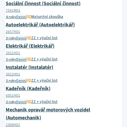
Sociální činnost (Sociální činnost)
7541M01
Maturitní zkouška
4 roky
Denní
Autoelektrikář (Autoelektrikář)
2657H01
ZZ + výuční list
3 roky
Denní
Elektrikář (Elektrikář)
2651H01
ZZ + výuční list
3 roky
Denní
Instalatér (Instalatér)
3652H01
ZZ + výuční list
3 roky
Denní
Kadeřník (Kadeřník)
6951H01
ZZ + výuční list
3 roky
Denní
Mechanik opravář motorových vozidel
(Automechanik)
2368H01