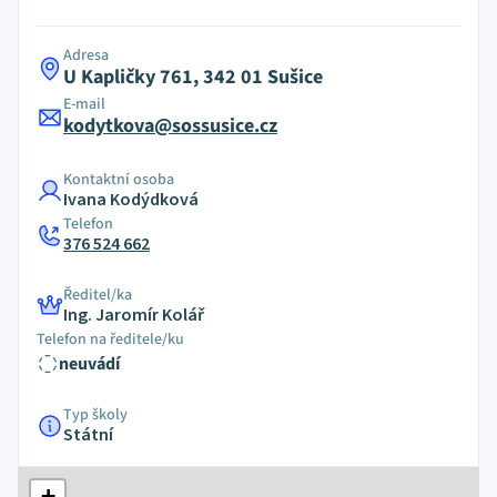
Adresa
U Kapličky 761, 342 01 Sušice
E-mail
kodytkova@sossusice.cz
Kontaktní osoba
Ivana Kodýdková
Telefon
376 524 662
Ředitel/ka
Ing. Jaromír Kolář
Telefon na ředitele/ku
neuvádí
Typ školy
Státní
+