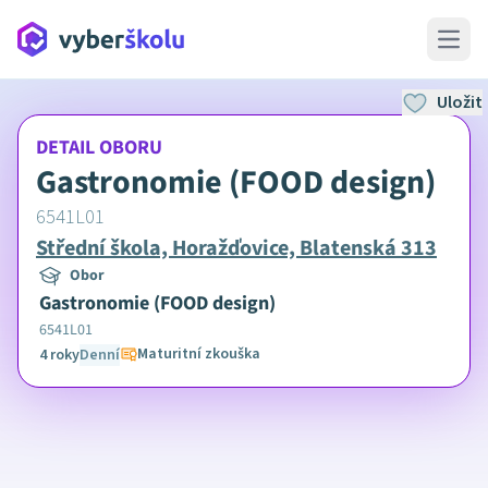
Open 
Uložit
DETAIL OBORU
Gastronomie (FOOD design)
6541L01
Střední škola, Horažďovice, Blatenská 313
Obor
Gastronomie (FOOD design)
6541L01
Maturitní zkouška
4 roky
Denní