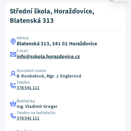
Střední škola, Horažďovice,
Blatenská 313
Adresa
Blatenská 313, 341 01 Horažďovice
E-mail
info@sskola.horazdovice.cz
Kontaktní osoba
B. Roubalová, Mgr. J. Englerová
Telefon
376 541 111
Ředitel/ka
Ing. Vladimír Greger
Telefon na ředitele/ku
376 541 111