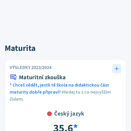
Maturita
VÝSLEDKY 2023/2024
Maturitní zkouška
* Chceš vědět, jestli tě škola na didaktickou část
maturity dobře připraví?
Hledej tu s co nejvyšším
číslem.
Český jazyk
35,6
*