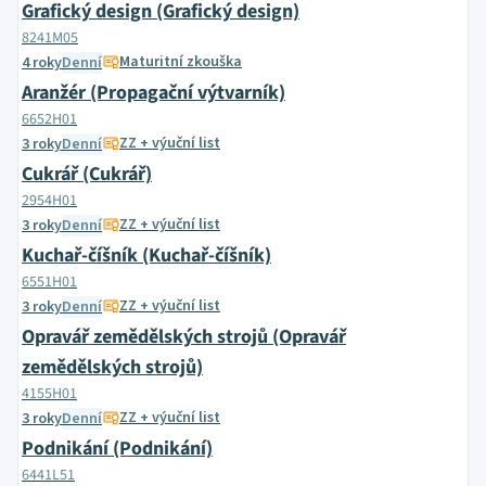
Grafický design (Grafický design)
8241M05
Maturitní zkouška
4 roky
Denní
Aranžér (Propagační výtvarník)
6652H01
ZZ + výuční list
3 roky
Denní
Cukrář (Cukrář)
2954H01
ZZ + výuční list
3 roky
Denní
Kuchař-číšník (Kuchař-číšník)
6551H01
ZZ + výuční list
3 roky
Denní
Opravář zemědělských strojů (Opravář
zemědělských strojů)
4155H01
ZZ + výuční list
3 roky
Denní
Podnikání (Podnikání)
6441L51