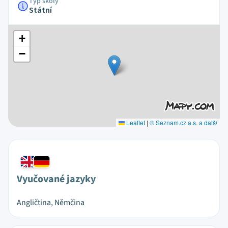
Typ školy
Státní
+
−
Leaflet
|
© Seznam.cz a.s. a další
Vyučované jazyky
Angličtina, Němčina