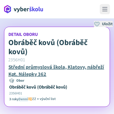
Open 
Uložit
DETAIL OBORU
Obráběč kovů (Obráběč
kovů)
2356H01
Střední průmyslová škola, Klatovy, nábřeží
Kpt. Nálepky 362
Obor
Obráběč kovů (Obráběč kovů)
2356H01
ZZ + výuční list
3 roky
Denní