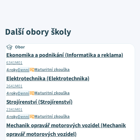
Další obory školy
Obor
Ekonomika a podnikání (Informatika a reklama)
6341M01
Maturitní zkouška
4 roky
Denní
Elektrotechnika (Elektrotechnika)
2641M01
Maturitní zkouška
4 roky
Denní
Strojírenství (Strojírenství)
2341M01
Maturitní zkouška
4 roky
Denní
Mechanik opravář motorových vozidel (Mechanik
opravář motorových vozidel)