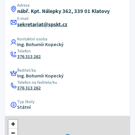
Adresa
nábř. Kpt. Nálepky 362, 339 01 Klatovy
E-mail
sekretariat@spskt.cz
Kontaktní osoba
Ing. Bohumír Kopecký
Telefon
376 313 262
Ředitel/ka
Ing. Bohumír Kopecký
Telefon na ředitele/ku
376 313 262
Typ školy
Státní
+
−