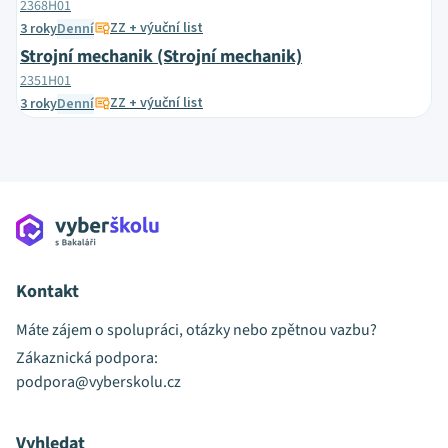
2368H01
ZZ + výuční list
3 roky
Denní
Strojní mechanik (Strojní mechanik)
2351H01
ZZ + výuční list
3 roky
Denní
Kontakt
Máte zájem o spolupráci, otázky nebo zpětnou vazbu?
Zákaznická podpora:
podpora@vyberskolu.cz
Vyhledat