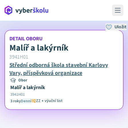
Open 
Uložit
DETAIL OBORU
Malíř a lakýrník
3941H01
Střední odborná škola stavební Karlovy
Vary, příspěvková organizace
Obor
Malíř a lakýrník
3941H01
ZZ + výuční list
3 roky
Denní