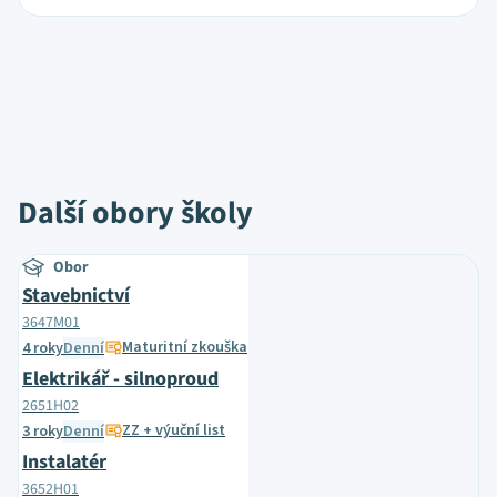
Další obory školy
Obor
Stavebnictví
3647M01
Maturitní zkouška
4 roky
Denní
Elektrikář - silnoproud
2651H02
ZZ + výuční list
3 roky
Denní
Instalatér
3652H01