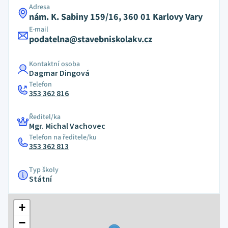
Adresa
nám. K. Sabiny 159/16, 360 01 Karlovy Vary
E-mail
podatelna@stavebniskolakv.cz
Kontaktní osoba
Dagmar Dingová
Telefon
353 362 816
Ředitel/ka
Mgr. Michal Vachovec
Telefon na ředitele/ku
353 362 813
Typ školy
Státní
+
−