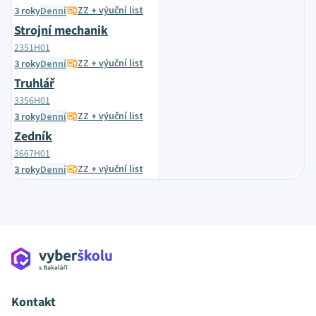
ZZ + výuční list
3 roky
Denní
Strojní mechanik
2351H01
ZZ + výuční list
3 roky
Denní
Truhlář
3356H01
ZZ + výuční list
3 roky
Denní
Zedník
3667H01
ZZ + výuční list
3 roky
Denní
Kontakt