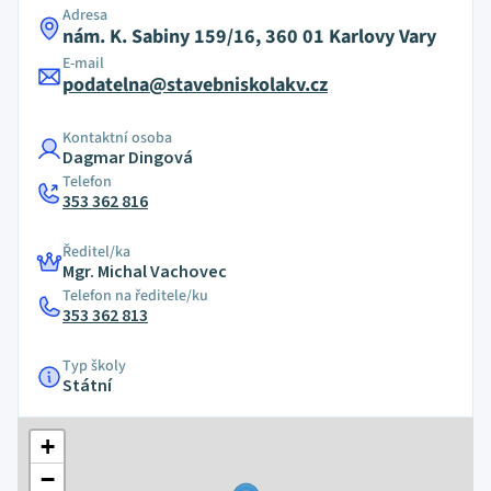
Adresa
nám. K. Sabiny 159/16, 360 01 Karlovy Vary
E-mail
podatelna@stavebniskolakv.cz
Kontaktní osoba
Dagmar Dingová
Telefon
353 362 816
Ředitel/ka
Mgr. Michal Vachovec
Telefon na ředitele/ku
353 362 813
Typ školy
Státní
+
−