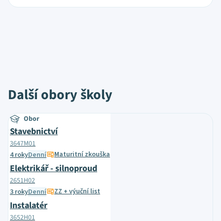
Další obory školy
Obor
Stavebnictví
3647M01
Maturitní zkouška
4 roky
Denní
Elektrikář - silnoproud
2651H02
ZZ + výuční list
3 roky
Denní
Instalatér
3652H01