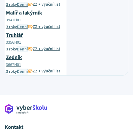
ZZ + výuční list
3 roky
Denní
Malíř a lakýrník
3941H01
ZZ + výuční list
3 roky
Denní
Truhlář
3356H01
ZZ + výuční list
3 roky
Denní
Zedník
3667H01
ZZ + výuční list
3 roky
Denní
Kontakt