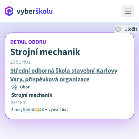
Open 
Uložit
DETAIL OBORU
Strojní mechanik
2351H01
Střední odborná škola stavební Karlovy
Vary, příspěvková organizace
Obor
Strojní mechanik
2351H01
ZZ + výuční list
3 roky
Denní