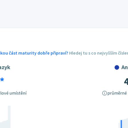
ickou část maturity dobře připraví?
Hledej tu s co nejvyšším čísl
azyk
An
*
lové umístění
průměrné 