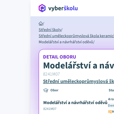
/
Střední školy
/
Střední uměleckoprůmyslová škola keramická
Modelářství a návrhářství oděvů
/
DETAIL OBORU
Modelářství a ná
8241M07
Střední uměleckoprůmyslová ško
Obor
Stu
4 r
Modelářství a návrhářství oděvů
Den
8241M07
M