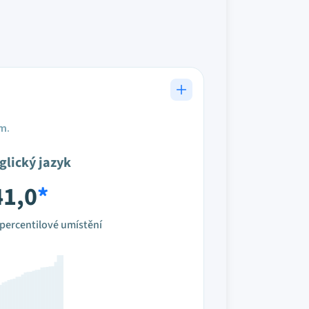
em.
glický jazyk
41,0
*
percentilové umístění