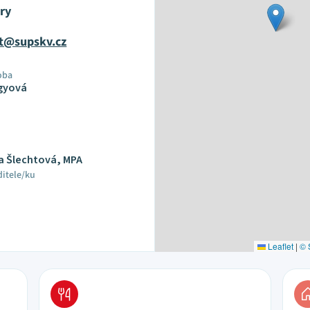
ry
at@supskv.cz
oba
gyová
ta Šlechtová, MPA
ditele/ku
Leaflet
|
© 