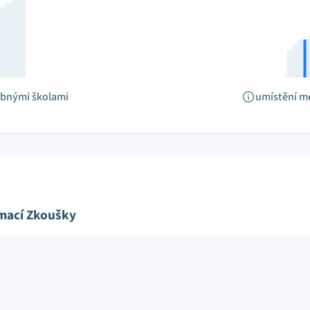
obnými školami
umístění m
ímací Zkoušky