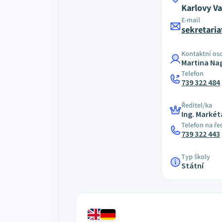
Karlovy Va
E-mail
sekretari
Kontaktní os
Martina Na
Telefon
739 322 484
Ředitel/ka
Ing. Marké
Telefon na ře
739 322 443
Typ školy
Státní