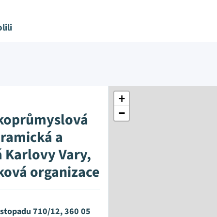
lili
+
−
koprůmyslová
eramická a
á Karlovy Vary,
ková organizace
istopadu 710/12, 360 05