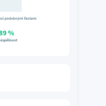
ezi podobnými školami
89 %
úspěšnost