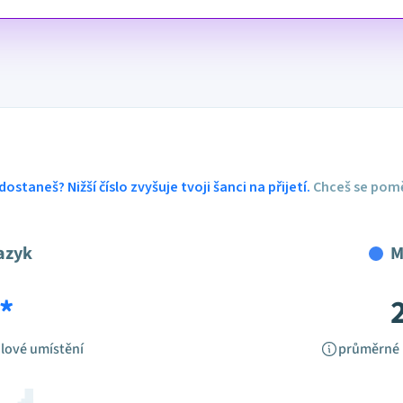
dostaneš? Nižší číslo zvyšuje tvoji šanci na přijetí.
Chceš se pomě
azyk
M
*
lové umístění
průměrné 