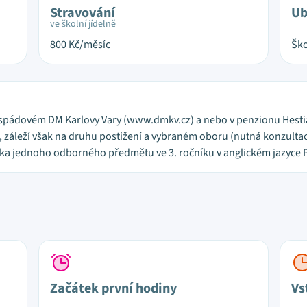
Stravování
Ub
ve školní jídelně
800
Kč/měsíc
Ško
e spádovém DM Karlovy Vary (www.dmkv.cz) a nebo v penzionu Hest
 záleží však na druhu postižení a vybraném oboru (nutná konzultace
uka jednoho odborného předmětu ve 3. ročníku v anglickém jazyce P
Začátek první hodiny
Vs