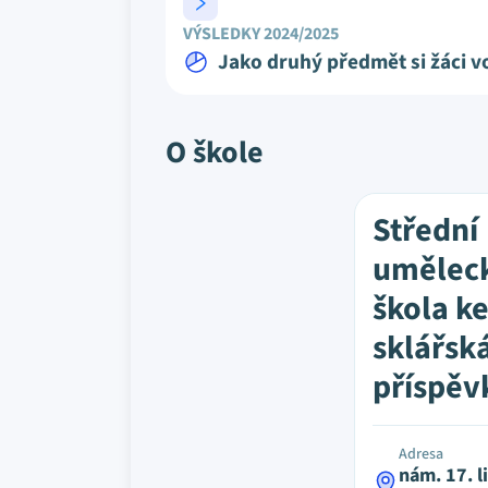
VÝSLEDKY 2024/2025
Jako druhý předmět si žáci vo
O škole
Střední
umělec
škola k
sklářsk
příspěv
Adresa
nám. 17. l