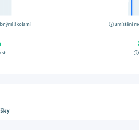
obnými školami
umístění m
%
ost
ušky