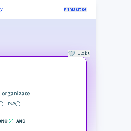
ly
Přihlásit se
Uložit
á organizace
PLP
ANO
ANO