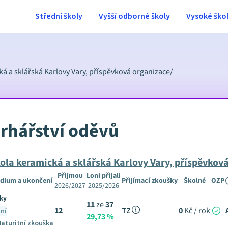
Střední školy
Vyšší odborné školy
Vysoké ško
 a sklářská Karlovy Vary, příspěvková organizace
/
vrhářství oděvů
la keramická a sklářská Karlovy Vary, příspěvkov
Přijmou
Loni přijali
dium a ukončení
Přijímací zkoušky
Školné
OZP
2026/2027
2025/2026
oky
11
ze
37
12
TZ
0
Kč / rok
ní
29,73 %
aturitní zkouška