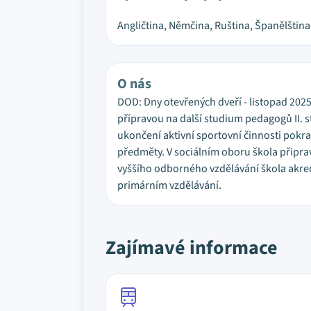
Angličtina, Němčina, Ruština, Španělština
O nás
DOD: Dny otevřených dveří - listopad 202
přípravou na další studium pedagogů II. s
ukončení aktivní sportovní činnosti pokrač
předměty. V sociálním oboru škola připrav
vyššího odborného vzdělávání škola akred
primárním vzdělávání.
Zajímavé informace