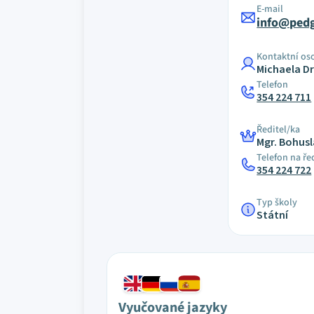
E-mail
info@ped
Kontaktní os
Michaela D
Telefon
354 224 711
Ředitel/ka
Mgr. Bohus
Telefon na ře
354 224 722
Typ školy
Státní
Vyučované jazyky