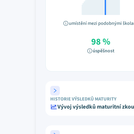
umístění mezi podobnými škol
98 %
úspěšnost
HISTORIE VÝSLEDKŮ MATURITY
Vývoj výsledků maturitní zko