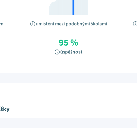
ami
umístění mezi podobnými školami
95 %
úspěšnost
ušky