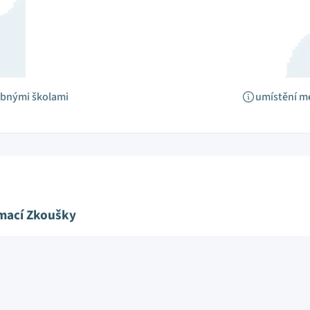
obnými školami
umístění m
ímací Zkoušky