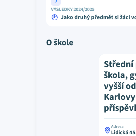
VÝSLEDKY 2024/2025
Jako druhý předmět si žáci vo
O škole
Střední
škola, 
vyšší o
Karlovy
příspěv
Adresa
Lidická 45