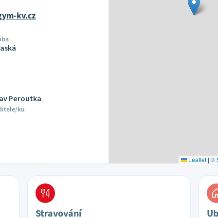
gym-kv.cz
oba
raská
lav Peroutka
ditele/ku
Leaflet
|
© 
Stravování
Ub