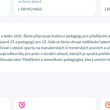
ve školní jídelně
1 560
Kč/měsíc
13
5 a leden 2026. Škola připravuje budoucí pedagogy pro předškolní a
tupně ZŠ a pedagogů pro SŠ. Dále se škola věnuje vzdělávání talent
ovat v oblasti sportu na manažerských či trenérských pozicích a uči
uje odborníky pro práci v sociální oblasti, kterých je vysoká potře
itovala obor Předškolní a mimoškolní pedagogika, který umožní dalš