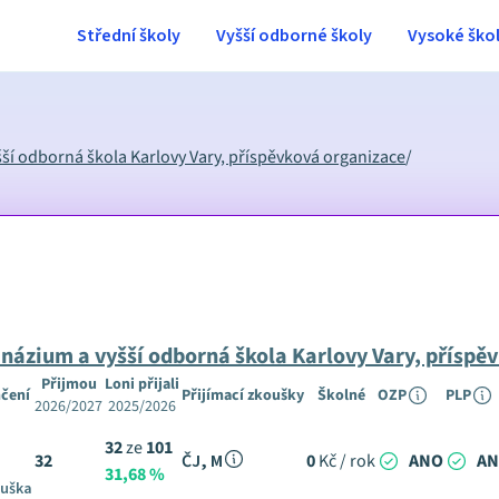
Střední školy
Vyšší odborné školy
Vysoké ško
ší odborná škola Karlovy Vary, příspěvková organizace
/
názium a vyšší odborná škola Karlovy Vary, příspě
Přijmou
Loni přijali
čení
Přijímací zkoušky
Školné
OZP
PLP
2026/2027
2025/2026
32
ze
101
32
ČJ, M
0
Kč / rok
ANO
A
31,68 %
ouška