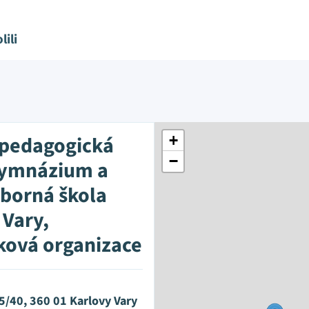
lili
 pedagogická
+
−
gymnázium a
dborná škola
 Vary,
ková organizace
5/40, 360 01 Karlovy Vary