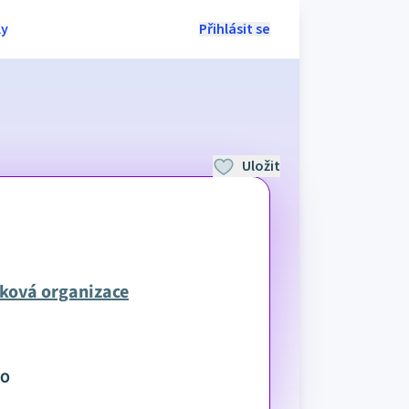
ly
Přihlásit se
Uložit
vková organizace
NO