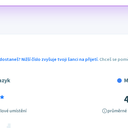
dostaneš? Nižší číslo zvyšuje tvoji šanci na přijetí.
Chceš se pomě
azyk
M
*
lové umístění
průměrné 