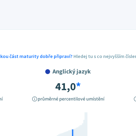
ickou část maturity dobře připraví?
Hledej tu s co nejvyšším čísl
Anglický jazyk
41,0
*
ní
průměrné percentilové umístění