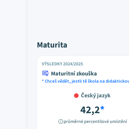
Maturita
VÝSLEDKY 2024/2025
Maturitní zkouška
* Chceš vědět, jestli tě škola na didaktick
Český jazyk
42,2
*
průměrné percentilové umístění