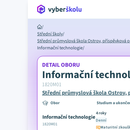
/
Střední školy
/
Střední průmyslová škola Ostrov, příspěvková 
Informační technologie
/
DETAIL OBORU
Informační techno
1820M01
Střední průmyslová škola Ostrov, 
Obor
Studium a ukonče
4 roky
Informační technologie
Denní
1820M01
Maturitní zkouš