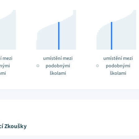
í mezi
umístění mezi
umístění mezi
nými
podobnými
podobnými
ami
školami
školami
cí Zkoušky