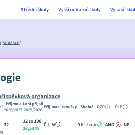
Střední školy
Vyšší odborné školy
Vysoké ško
organizace
/
logie
příspěvková organizace
Přijmou
Loni přijali
ní
Přijímací zkoušky
Školné
OZP
PLP
2026/2027
2025/2026
32
ze
136
32
ČJ, M
0
Kč / rok
ANO
NE
23,53 %
ka