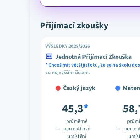
Přijímací zkoušky
VÝSLEDKY 2025/2026
Jednotná Přijímací Zkouška
* Chceš mít větší jistotu, že se na školu dost
co nejvyšším číslem.
Český jazyk
Matem
45,3
*
58,
průměrné
prům
percentilové
percent
umístění
umíst