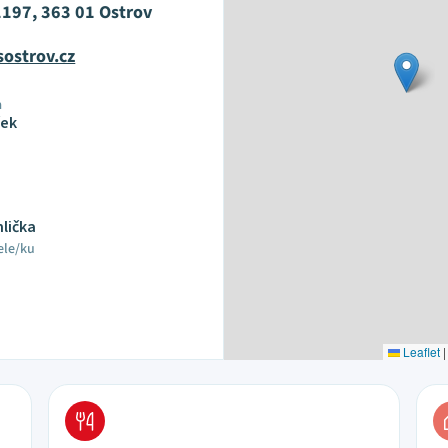
1197, 363 01 Ostrov
ostrov.cz
a
ček
mlička
ele/ku
Leaflet
|