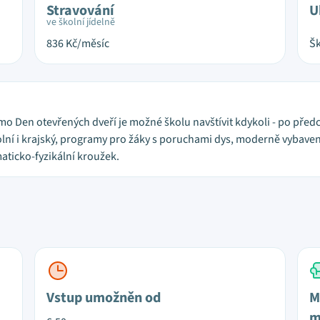
Stravování
U
ve školní jídelně
836
Kč/měsíc
Šk
 mimo Den otevřených dveří je možné školu navštívit kdykoli - po př
olní i krajský, programy pro žáky s poruchami dys, moderně vybavená
maticko-fyzikální kroužek.
Vstup umožněn od
M
m