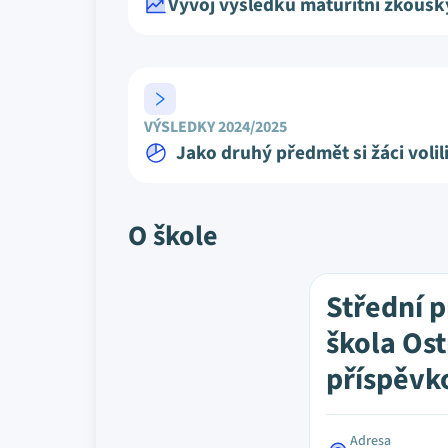
Vývoj výsledků maturitní zkoušk
VÝSLEDKY 2024/2025
Jako druhý předmět si žáci volil
O škole
Střední 
škola Ost
příspěvk
Adresa