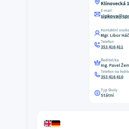
Klínovecká 
E-mail
sipkova@sps
Kontaktní osob
Mgr. Libor Há
Telefon
353 416 411
Ředitel/ka
Ing. Pavel Že
Telefon na ředit
353 416 410
Typ školy
Státní