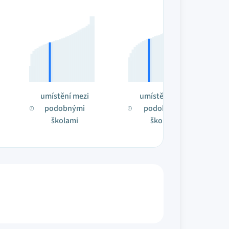
umístění mezi
umístění mezi
podobnými
podobnými
školami
školami