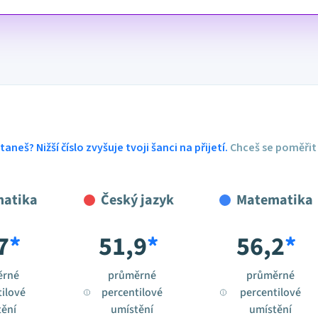
aneš? Nižší číslo zvyšuje tvoji šanci na přijetí.
Chceš se poměřit 
atika
Český jazyk
Matematika
7
*
51,9
*
56,2
*
ěrné
průměrné
průměrné
ilové
percentilové
percentilové
ění
umístění
umístění