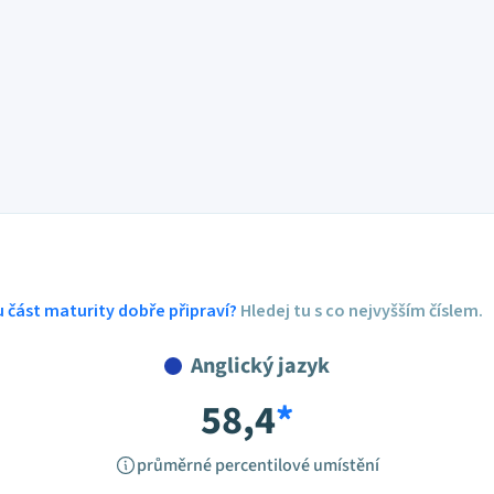
ou část maturity dobře připraví?
Hledej tu s co nejvyšším číslem.
Anglický jazyk
58,4
*
průměrné percentilové umístění