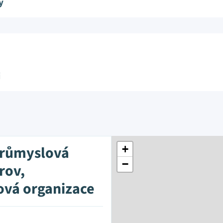
y
i
průmyslová
+
−
rov,
ová organizace