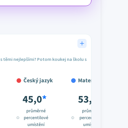
s těmi nejlepšími? Potom koukej na školu s
Český jazyk
Matematika
45,0
*
53,1
*
průměrné
průměrné
percentilové
percentilové
umístění
umístění