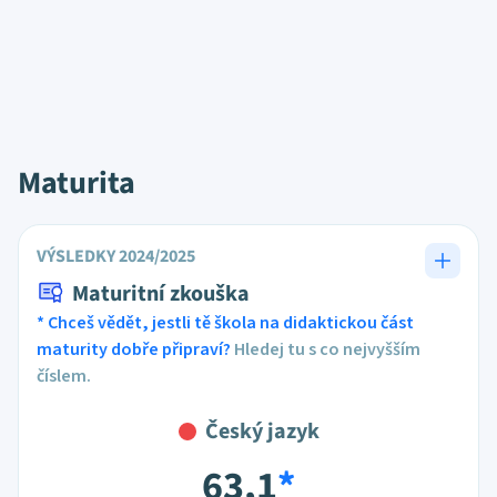
Maturita
VÝSLEDKY 2024/2025
Maturitní zkouška
* Chceš vědět, jestli tě škola na didaktickou část
maturity dobře připraví?
Hledej tu s co nejvyšším
číslem.
Český jazyk
63,1
*