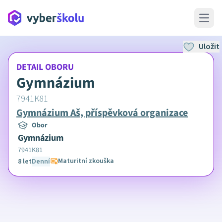
Open 
Uložit
DETAIL OBORU
Gymnázium
7941K81
Gymnázium Aš, příspěvková organizace
Obor
Gymnázium
7941K81
Maturitní zkouška
8 let
Denní