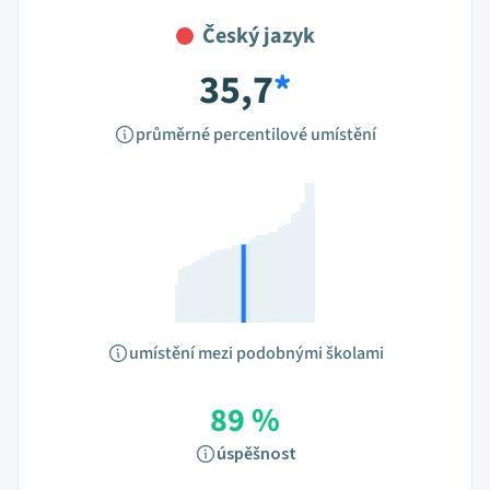
Český jazyk
35,7
*
průměrné percentilové umístění
umístění mezi podobnými školami
89 %
úspěšnost