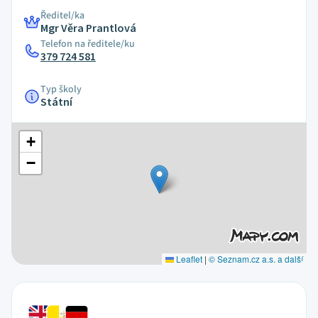
Ředitel/ka
Mgr Věra Prantlová
Telefon na ředitele/ku
379 724 581
Typ školy
Státní
+
−
Leaflet
|
© Seznam.cz a.s. a další