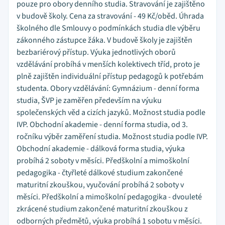
pouze pro obory denního studia. Stravování je zajištěno
v budově školy. Cena za stravování - 49 Kč/oběd. Úhrada
školného dle Smlouvy o podmínkách studia dle výběru
zákonného zástupce žáka. V budově školy je zajištěn
bezbariérový přístup. Výuka jednotlivých oborů
vzdělávání probíhá v menších kolektivech tříd, proto je
plně zajištěn individuální přístup pedagogů k potřebám
studenta. Obory vzdělávání: Gymnázium - denní forma
studia, ŠVP je zaměřen především na výuku
společenských věd a cizích jazyků. Možnost studia podle
IVP. Obchodní akademie - denní forma studia, od 3.
ročníku výběr zaměření studia. Možnost studia podle IVP.
Obchodní akademie - dálková forma studia, výuka
probíhá 2 soboty v měsíci. Předškolní a mimoškolní
pedagogika - čtyřleté dálkové studium zakončené
maturitní zkouškou, vyučování probíhá 2 soboty v
měsíci. Předškolní a mimoškolní pedagogika - dvouleté
zkrácené studium zakončené maturitní zkouškou z
odborných předmětů, výuka probíhá 1 sobotu v měsíci.