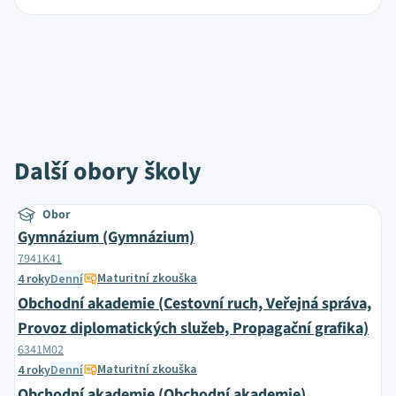
Další obory školy
Obor
Gymnázium (Gymnázium)
7941K41
Maturitní zkouška
4 roky
Denní
Obchodní akademie (Cestovní ruch, Veřejná správa,
Provoz diplomatických služeb, Propagační grafika)
6341M02
Maturitní zkouška
4 roky
Denní
Obchodní akademie (Obchodní akademie)