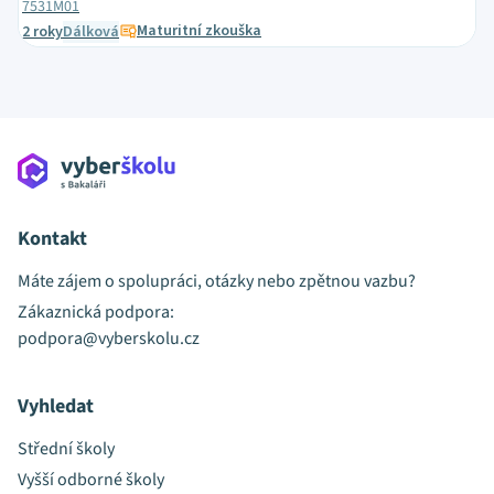
7531M01
Maturitní zkouška
2 roky
Dálková
Kontakt
Máte zájem o spolupráci, otázky nebo zpětnou vazbu?
Zákaznická podpora:
podpora@vyberskolu.cz
Vyhledat
Střední školy
Vyšší odborné školy