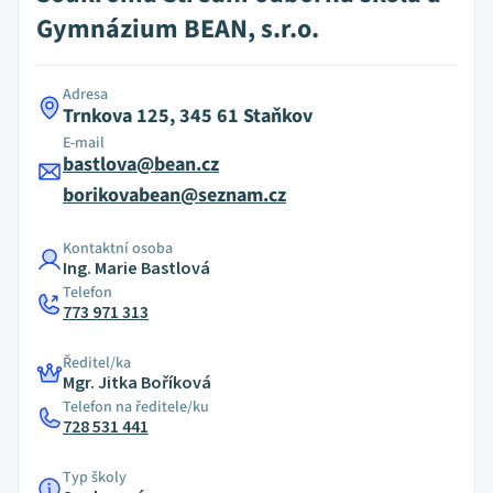
Gymnázium BEAN, s.r.o.
Adresa
Trnkova 125, 345 61 Staňkov
E-mail
bastlova@bean.cz
borikovabean@seznam.cz
Kontaktní osoba
Ing. Marie Bastlová
Telefon
773 971 313
Ředitel/ka
Mgr. Jitka Boříková
Telefon na ředitele/ku
728 531 441
Typ školy