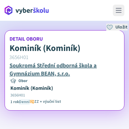
Open 
Uložit
DETAIL OBORU
Kominík (Kominík)
3656H01
Soukromá Střední odborná škola a
Gymnázium BEAN, s.r.o.
Obor
Kominík (Kominík)
3656H01
ZZ + výuční list
1 rok
Denní