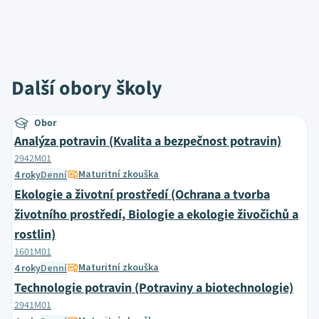
Další obory školy
Obor
Analýza potravin (Kvalita a bezpečnost potravin)
2942M01
Maturitní zkouška
4 roky
Denní
Ekologie a životní prostředí (Ochrana a tvorba
životního prostředí, Biologie a ekologie živočichů a
rostlin)
1601M01
Maturitní zkouška
4 roky
Denní
Technologie potravin (Potraviny a biotechnologie)
2941M01