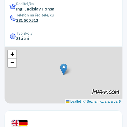
Ředitel/ka
Ing. Ladislav Honsa
Telefon na ředitele/ku
381 500 512
Typ školy
Státní
+
−
Leaflet
|
© Seznam.cz a.s. a další