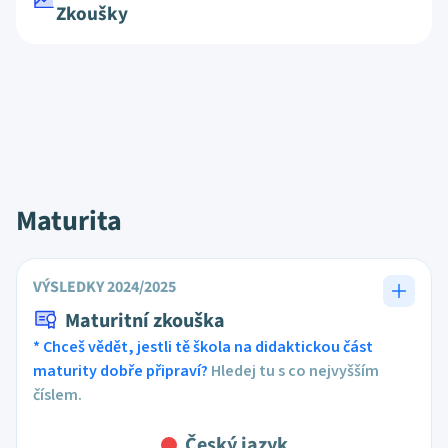
Zkoušky
Maturita
VÝSLEDKY 2024/2025
Maturitní zkouška
* Chceš vědět, jestli tě škola na didaktickou část
maturity dobře připraví?
Hledej tu s co nejvyšším
číslem.
Český jazyk