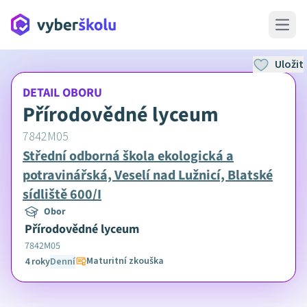
Open 
Uložit
DETAIL OBORU
Přírodovědné lyceum
7842M05
Střední odborná škola ekologická a
potravinářská, Veselí nad Lužnicí, Blatské
sídliště 600/I
Obor
Přírodovědné lyceum
7842M05
Maturitní zkouška
4 roky
Denní