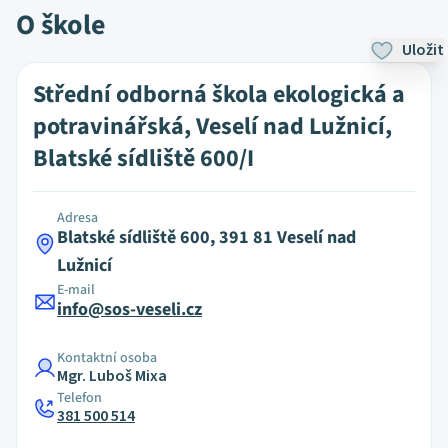
O škole
Uložit
Střední odborná škola ekologická a
potravinářská, Veselí nad Lužnicí,
Blatské sídliště 600/I
Adresa
Blatské sídliště 600, 391 81 Veselí nad
Lužnicí
E-mail
info@sos-veseli.cz
Kontaktní osoba
Mgr. Luboš Mixa
Telefon
381 500 514